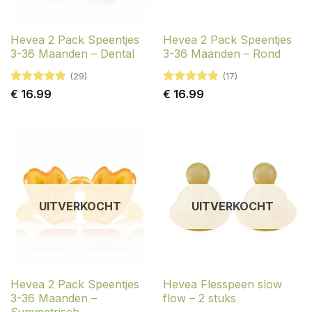
Hevea 2 Pack Speentjes
Hevea 2 Pack Speentjes
3-36 Maanden – Dental
3-36 Maanden – Rond
(29)
(17)
Gewaardeerd
Gewaardeerd
€
16.99
€
16.99
4.93
uit 5
4.82
uit 5
UITVERKOCHT
UITVERKOCHT
Hevea 2 Pack Speentjes
Hevea Flesspeen slow
3-36 Maanden –
flow – 2 stuks