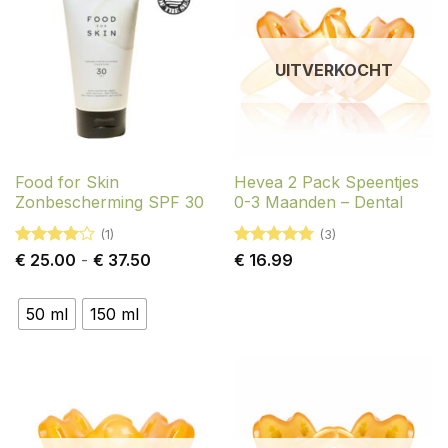
UITVERKOCHT
Food for Skin
Hevea 2 Pack Speentjes
Zonbescherming SPF 30
0-3 Maanden – Dental
(1)
(3)
Gewaardeerd
Prijsklasse:
Gewaardeerd
€
25.00
-
€
37.50
€
16.99
4
uit 5
€ 25.00
5
uit 5
tot
€ 37.50
50 ml
150 ml