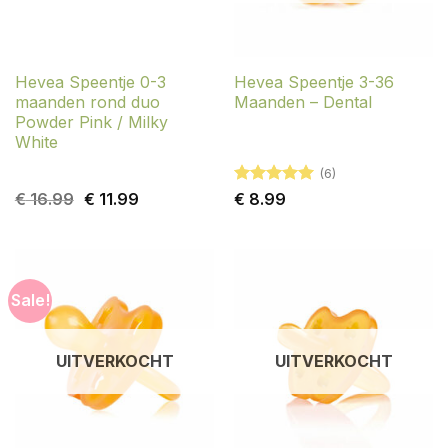
Hevea Speentje 0-3
Hevea Speentje 3-36
maanden rond duo
Maanden – Dental
Powder Pink / Milky
White
(6)
Oorspronkelijke
Huidige
Gewaardeerd
€
16.99
€
11.99
€
8.99
prijs
prijs
5
uit 5
was:
is:
€ 16.99.
€ 11.99.
Sale!
UITVERKOCHT
UITVERKOCHT