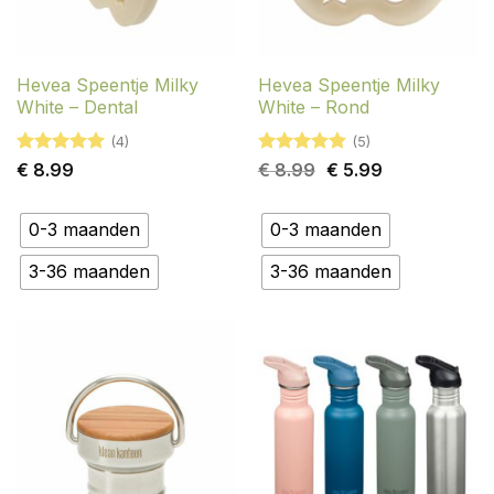
Hevea Speentje Milky
Hevea Speentje Milky
White – Dental
White – Rond
(4)
(5)
Gewaardeerd
Gewaardeerd
Oorspronkelijke
Huidige
€
8.99
€
8.99
€
5.99
5
uit 5
4.8
uit 5
prijs
prijs
was:
is:
€ 8.99.
€ 5.99.
0-3 maanden
0-3 maanden
3-36 maanden
3-36 maanden