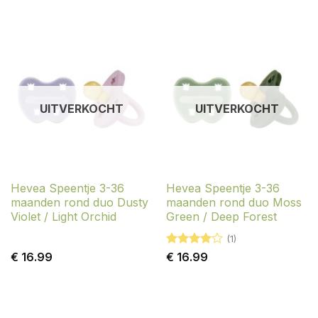
UITVERKOCHT
UITVERKOCHT
Hevea Speentje 3-36
Hevea Speentje 3-36
maanden rond duo Dusty
maanden rond duo Moss
Violet / Light Orchid
Green / Deep Forest
(1)
Gewaardeerd
€
16.99
€
16.99
4
uit 5