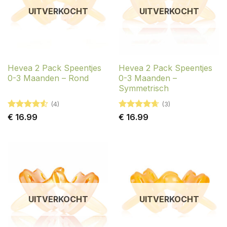
UITVERKOCHT
UITVERKOCHT
Hevea 2 Pack Speentjes
Hevea 2 Pack Speentjes
0-3 Maanden – Rond
0-3 Maanden –
Symmetrisch
(4)
(3)
Gewaardeerd
Gewaardeerd
€
16.99
€
16.99
4.5
uit 5
4.67
uit 5
UITVERKOCHT
UITVERKOCHT