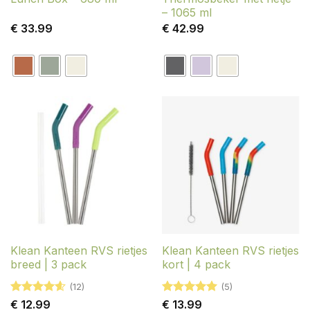
– 1065 ml
€
33.99
€
42.99
Klean Kanteen RVS rietjes
Klean Kanteen RVS rietjes
breed | 3 pack
kort | 4 pack
(12)
(5)
Gewaardeerd
Gewaardeerd
€
12.99
€
13.99