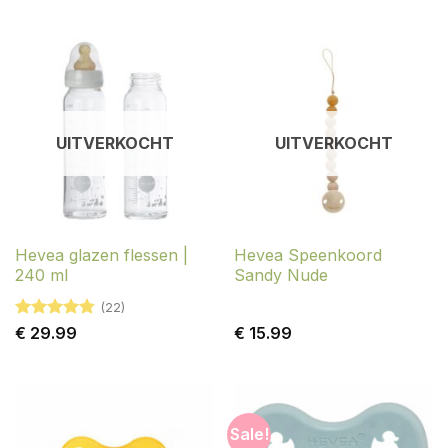
UITVERKOCHT
UITVERKOCHT
Hevea glazen flessen |
Hevea Speenkoord
240 ml
Sandy Nude
(22)
Gewaardeerd
€
29.99
€
15.99
4.77
uit 5
Sale!