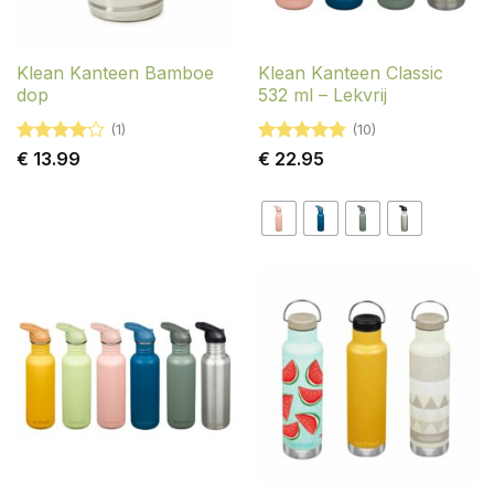
Klean Kanteen Bamboe
Klean Kanteen Classic
dop
532 ml – Lekvrij
(1)
(10)
Gewaardeerd
Gewaardeerd
€
13.99
€
22.95
4
uit 5
4.8
uit 5