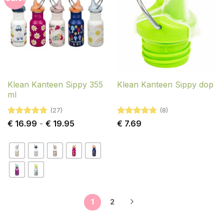
Klean Kanteen Sippy 355
Klean Kanteen Sippy dop
ml
(27)
(8)
Gewaardeerd
Prijsklasse:
Gewaardeerd
€
16.99
-
€
19.95
€
7.69
4.78
uit 5
€ 16.99
4.75
uit 5
tot
€ 19.95
1
2