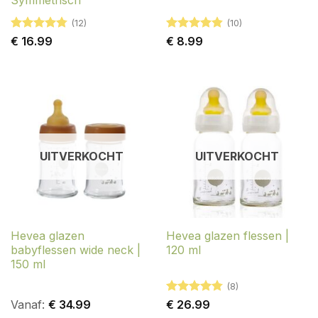
Symmetrisch
(12)
(10)
Gewaardeerd
Gewaardeerd
€
16.99
€
8.99
4.75
uit 5
4.8
uit 5
UITVERKOCHT
UITVERKOCHT
Hevea glazen
Hevea glazen flessen |
babyflessen wide neck |
120 ml
150 ml
(8)
Gewaardeerd
Vanaf:
€
34.99
€
26.99
4.75
uit 5