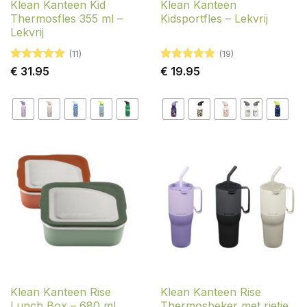
Klean Kanteen Kid
Klean Kanteen
Thermosfles 355 ml –
Kidsportfles – Lekvrij
Lekvrij
(11)
(19)
Gewaardeerd
Gewaardeerd
€
31.95
€
19.95
5
uit 5
4.89
uit 5
Klean Kanteen Rise
Klean Kanteen Rise
Lunch Box – 680 ml
Thermosbeker met rietje