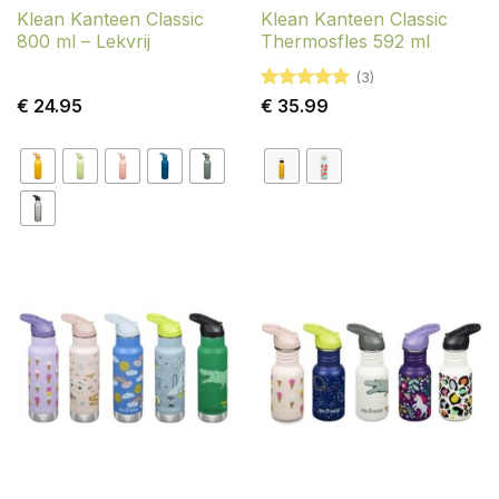
Klean Kanteen Classic
Klean Kanteen Classic
800 ml – Lekvrij
Thermosfles 592 ml
(3)
Gewaardeerd
€
24.95
€
35.99
5
uit 5