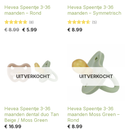
Hevea Speentje 3-36
Hevea Speentje 3-36
maanden – Rond
maanden – Symmetrisch
(8)
(5)
Gewaardeerd
Oorspronkelijke
Huidige
Gewaardeerd
€
8.99
€
5.99
€
8.99
4.88
uit 5
prijs
prijs
4.6
uit 5
was:
is:
€ 8.99.
€ 5.99.
UITVERKOCHT
UITVERKOCHT
Hevea Speentje 3-36
Hevea Speentje 3-36
maanden dental duo Tan
maanden Moss Green –
Beige / Moss Green
Rond
€
16.99
€
8.99