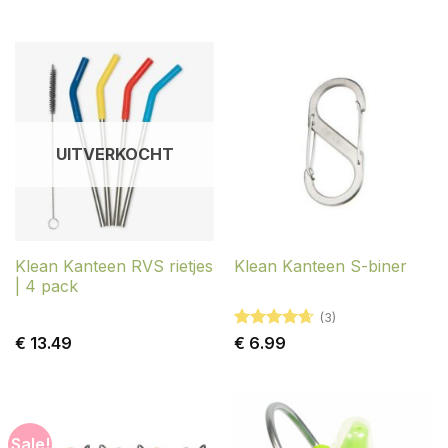
4.58
uit 5
5
uit 5
UITVERKOCHT
Klean Kanteen RVS rietjes
Klean Kanteen S-biner
| 4 pack
(3)
Gewaardeerd
€
13.49
€
6.99
4.67
uit 5
Sale!