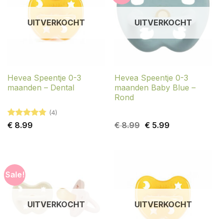
UITVERKOCHT
UITVERKOCHT
Hevea Speentje 0-3
Hevea Speentje 0-3
maanden – Dental
maanden Baby Blue –
Rond
(4)
Gewaardeerd
Oorspronkelijke
Huidige
€
8.99
€
8.99
€
5.99
4.75
uit 5
prijs
prijs
was:
is:
€ 8.99.
€ 5.99.
Sale!
UITVERKOCHT
UITVERKOCHT