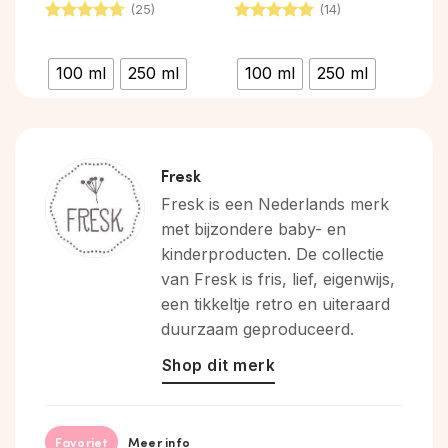
(25)
(14)
Gewaardeerd
Gewaardeerd
4.68
uit 5
4.93
uit 5
100 ml
250 ml
100 ml
250 ml
Fresk
Fresk is een Nederlands merk
met bijzondere baby- en
kinderproducten. De collectie
van Fresk is fris, lief, eigenwijs,
een tikkeltje retro en uiteraard
duurzaam geproduceerd.
Shop dit merk
Favoriet
Meer info