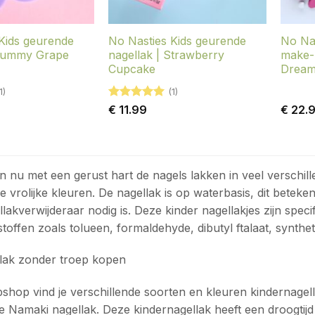
Kids geurende
No Nasties Kids geurende
No Nas
 Gummy Grape
nagellak | Strawberry
make-
Cupcake
Dream
1)
(1)
Gewaardeerd
€
11.99
€
22.
5
uit 5
n nu met een gerust hart de nagels lakken in veel verschill
e vrolijke kleuren. De nagellak is op waterbasis, dit betek
llakverwijderaar nodig is. Deze kinder nagellakjes zijn spe
stoffen zoals tolueen, formaldehyde, dibutyl ftalaat, synth
lak zonder troep kopen
shop vind je verschillende soorten en kleuren kindernagel
de Namaki nagellak. Deze kindernagellak heeft een droogtijd