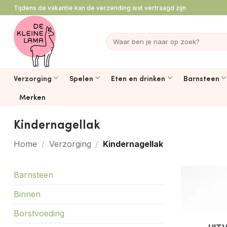
Ga
Tijdens de vakantie kan de verzending wat vertraagd zijn
naar
inhoud
Zoeken
naar:
Verzorging
Spelen
Eten en drinken
Barnsteen
Merken
Kindernagellak
Home
/
Verzorging
/
Kindernagellak
Barnsteen
Binnen
Borstvoeding