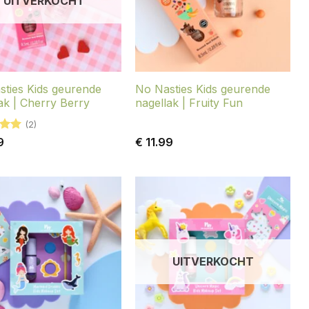
UITVERKOCHT
ties Kids geurende
No Nasties Kids geurende
ak | Cherry Berry
nagellak | Fruity Fun
(2)
deerd
9
€
11.99
UITVERKOCHT