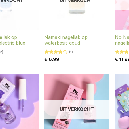
VERKOCHT
UITVERKOCHT
ellak op
Namaki nagellak op
No Nas
lectric blue
waterbasis goud
nagell
2)
(1)
Gewaardeerd
Gewaar
€
6.99
€
11.9
4
uit 5
5
uit 5
UITVERKOCHT