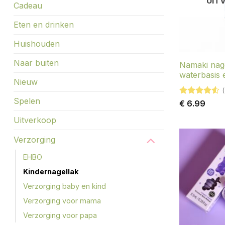
UIT
Cadeau
Eten en drinken
Huishouden
Naar buiten
Namaki nag
waterbasis e
Nieuw
(
Spelen
Gewaardeerd
€
6.99
4.5
uit 5
Uitverkoop
Verzorging
EHBO
Kindernagellak
Verzorging baby en kind
Verzorging voor mama
Verzorging voor papa