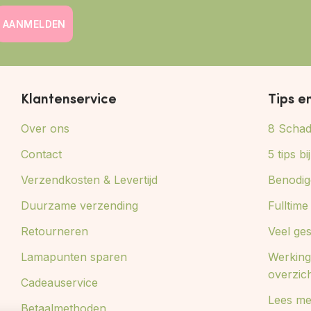
AANMELDEN
Klantenservice
Tips e
Over ons
8 Schade
Contact
5 tips b
Verzendkosten & Levertijd
Benodig
Duurzame verzending
Fulltim
Retourneren
Veel ge
Lamapunten sparen
Werking
overzic
Cadeauservice
Lees me
Betaalmethoden