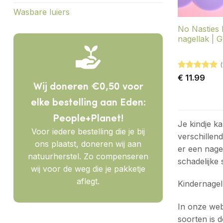
Wasbare luiers
No Nasties 
nagellak |
(
Gewaardeerd
€
11.99
Wij doneren €0,50 voor
5
uit 5
elke bestelling aan Eden:
People+Planet!
Je kindje ka
Voor iedere bestelling die je bij
verschillend
ons plaatst, doneren wij aan
er een nage
natuurherstel. Zo compenseren
schadelijke 
wij voor de weg die je pakketje
aflegt.
Kindernagel
In onze web
soorten is 