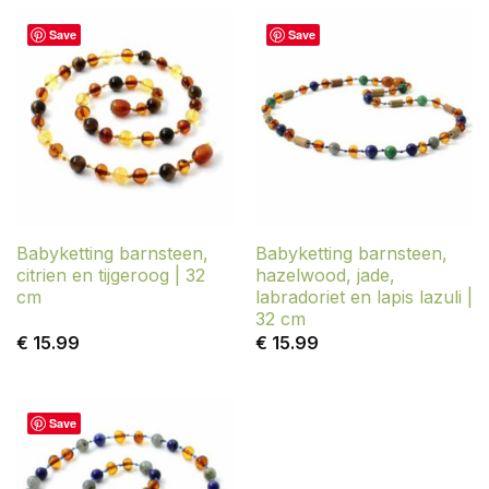
Save
Save
Babyketting barnsteen,
Babyketting barnsteen,
citrien en tijgeroog | 32
hazelwood, jade,
cm
labradoriet en lapis lazuli |
32 cm
€
15.99
€
15.99
Save