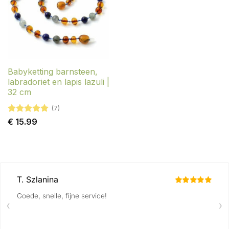
Babyketting barnsteen,
labradoriet en lapis lazuli |
32 cm
(7)
Gewaardeerd
€
15.99
5
uit 5