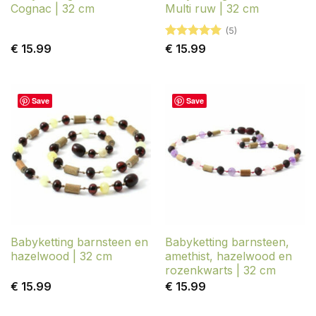
Cognac | 32 cm
Multi ruw | 32 cm
(5)
Gewaardeerd
€
15.99
€
15.99
5
uit 5
Save
Save
Babyketting barnsteen en
Babyketting barnsteen,
hazelwood | 32 cm
amethist, hazelwood en
rozenkwarts | 32 cm
€
15.99
€
15.99