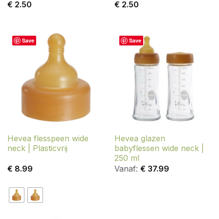
Gewaardeerd
€
2.50
€
2.50
5
uit 5
Save
Save
Hevea flesspeen wide
Hevea glazen
neck | Plasticvrij
babyflessen wide neck |
250 ml
€
8.99
Vanaf:
€
37.99