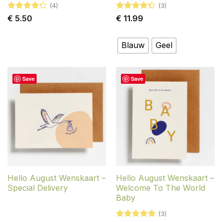
(4)
(3)
Gewaardeerd
Gewaardeerd
€
5.50
€
11.99
4.25
uit 5
4.33
uit 5
Blauw
Geel
Save
Save
Hello August Wenskaart –
Hello August Wenskaart –
Special Delivery
Welcome To The World
Baby
(3)