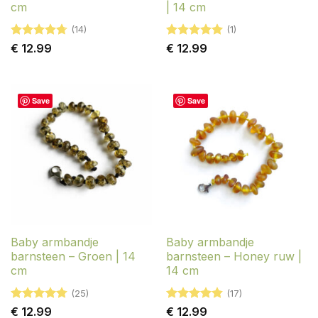
cm
| 14 cm
(14)
(1)
Gewaardeerd
Gewaardeerd
€
12.99
€
12.99
4.71
uit 5
5
uit 5
Save
Save
Baby armbandje
Baby armbandje
barnsteen – Groen | 14
barnsteen – Honey ruw |
cm
14 cm
(25)
(17)
Gewaardeerd
Gewaardeerd
€
12.99
€
12.99