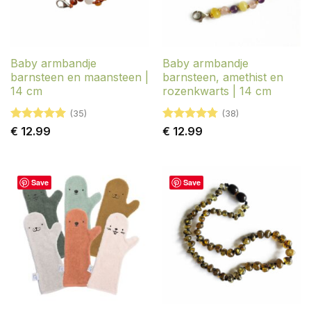
Baby armbandje
Baby armbandje
barnsteen en maansteen |
barnsteen, amethist en
14 cm
rozenkwarts | 14 cm
(35)
(38)
Gewaardeerd
Gewaardeerd
€
12.99
€
12.99
4.94
uit 5
4.79
uit 5
Save
Save