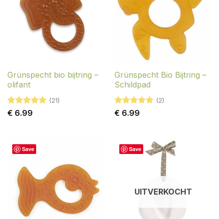
Grünspecht bio bijtring –
Grünspecht Bio Bijtring –
olifant
Schildpad
(21)
(2)
Gewaardeerd
Gewaardeerd
€
6.99
€
6.99
4.95
uit 5
5
uit 5
Save
Save
UITVERKOCHT