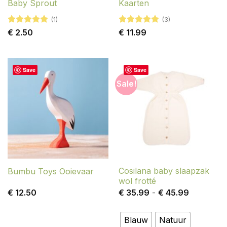
Baby Sprout
Kaarten
(1)
(3)
Gewaardeerd
Gewaardeerd
€
2.50
€
11.99
5
uit 5
5
uit 5
Save
Save
Sale!
Cosilana baby slaapzak
Bumbu Toys Ooievaar
wol frotté
Prijsklasse
€
12.50
€
35.99
-
€
45.99
€ 35.99
tot
€ 45.99
Blauw
Natuur