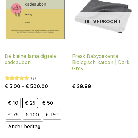
UITVERKOCHT
De kleine lama digitale
Fresk Babydekentje
cadeaubon
Biologisch katoen | Dark
Grey
(3)
Gewaardeerd
Prijsklasse:
€
5.00
-
€
500.00
€
39.99
5
uit 5
€ 5.00
tot
€ 500.00
€ 10
€ 25
€ 50
€ 75
€ 100
€ 150
Ander bedrag