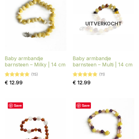
UITVERKOCHT
Baby armbandje
Baby armbandje
barnsteen – Milky | 14 cm
barnsteen – Multi | 14 cm
(15)
(11)
Gewaardeerd
Gewaardeerd
€
12.99
€
12.99
4.87
uit 5
4.91
uit 5
Save
Save