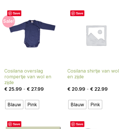
Save
Save
Sale!
Cosilana overslag
Cosilana shirtje van wol
rompertje van wol en
en zijde
zijde
Prijsklasse:
Prijsklass
€
25.99
-
€
27.99
€
20.99
-
€
22.99
€ 25.99
€ 20.99
tot
tot
€ 27.99
€ 22.99
Blauw
Pink
Blauw
Pink
Save
Save