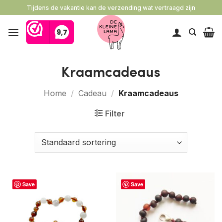
Ga
Tijdens de vakantie kan de verzending wat vertraagd zijn
naar
inhoud
Kraamcadeaus
Home
/
Cadeau
/
Kraamcadeaus
Filter
Save
Save