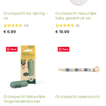
Grünspecht bio bijtring –
Grünspecht natuurlijke
vis
baby gipsafdruk set
(15)
(5)
Gewaardeerd
Gewaardeerd
€
6.99
€
19.99
4.73
uit 5
5
uit 5
Save
Save
Grünspecht Natuurlijke
Grünspecht speenkoord
Vingertandenborstel