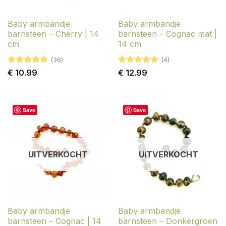
Baby armbandje
Baby armbandje
barnsteen – Cherry | 14
barnsteen – Cognac mat |
cm
14 cm
(36)
(4)
Gewaardeerd
Gewaardeerd
€
10.99
€
12.99
4.89
uit 5
5
uit 5
Save
Save
UITVERKOCHT
UITVERKOCHT
Baby armbandje
Baby armbandje
barnsteen – Cognac | 14
barnsteen – Donkergroen