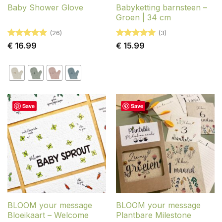
Babyketting barnsteen –
Baby Shower Glove
Groen | 34 cm
(26)
(3)
Gewaardeerd
Gewaardeerd
€
16.99
€
15.99
4.88
uit 5
5
uit 5
Save
Save
BLOOM your message
BLOOM your message
Bloeikaart – Welcome
Plantbare Milestone