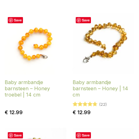
4.76
uit 5
4.82
uit 5
Save
Save
Baby armbandje
Baby armbandje
barnsteen – Honey
barnsteen – Honey | 14
troebel | 14 cm
cm
(22)
Gewaardeerd
€
12.99
€
12.99
4.68
uit 5
Save
Save