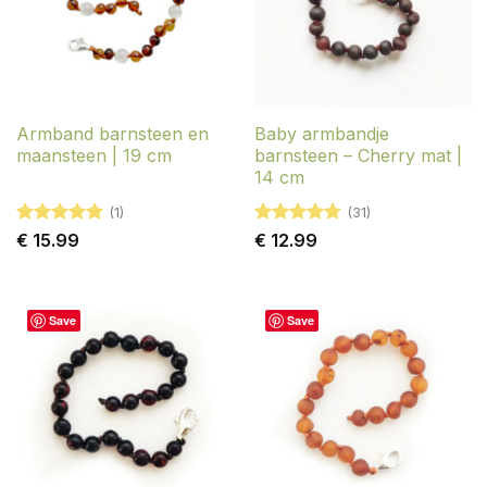
Armband barnsteen en
Baby armbandje
maansteen | 19 cm
barnsteen – Cherry mat |
14 cm
(1)
(31)
Gewaardeerd
Gewaardeerd
€
15.99
€
12.99
5
uit 5
4.77
uit 5
Save
Save