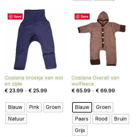
Save
Save
Cosilana broekje van wol
Cosilana Overall van
en zijde
wolfleece
Prijsklasse:
Prijsklass
€
23.99
-
€
25.99
€
65.99
-
€
69.99
€ 23.99
€ 65.99
tot
tot
€ 25.99
€ 69.99
Blauw
Pink
Groen
Blauw
Groen
Natuur
Paars
Rood
Bruin
Grijs