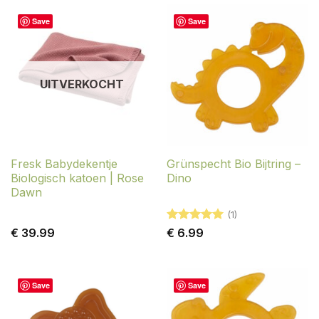
Save
Save
UITVERKOCHT
Fresk Babydekentje
Grünspecht Bio Bijtring –
Biologisch katoen | Rose
Dino
Dawn
(1)
Gewaardeerd
€
39.99
€
6.99
5
uit 5
Save
Save