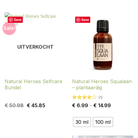
Save
Save
Sale!
UITVERKOCHT
Natural Heroes Selfcare
Natural Heroes Squalaan
Bundel
– plantaardig
(1)
Oorspronkelijke
Huidige
Gewaardeerd
Prijsklasse:
€
50.98
€
45.85
€
6.99
-
€
14.99
prijs
prijs
4
uit 5
€ 6.99
was:
is:
tot
€ 50.98.
€ 45.85.
€ 14.99
30 ml
100 ml