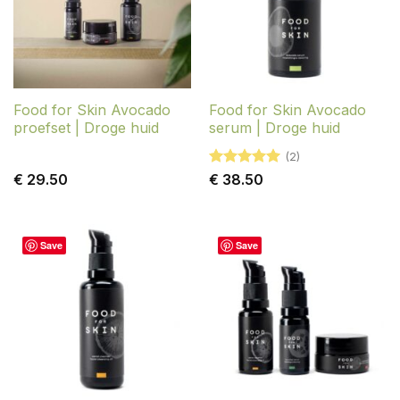
Food for Skin Avocado
Food for Skin Avocado
proefset | Droge huid
serum | Droge huid
(2)
Gewaardeerd
€
29.50
€
38.50
5
uit 5
Save
Save