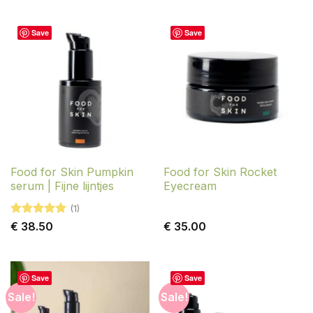
Save
Save
Food for Skin Pumpkin
Food for Skin Rocket
serum | Fijne lijntjes
Eyecream
(1)
Gewaardeerd
€
38.50
€
35.00
5
uit 5
Save
Save
Sale!
Sale!