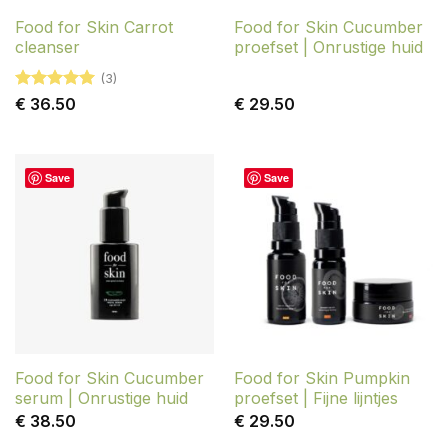
Food for Skin Carrot
Food for Skin Cucumber
cleanser
proefset | Onrustige huid
(3)
Gewaardeerd
€
36.50
€
29.50
5
uit 5
Save
Save
Food for Skin Cucumber
Food for Skin Pumpkin
serum | Onrustige huid
proefset | Fijne lijntjes
€
38.50
€
29.50