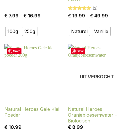
(2)
Prijsklasse:
Gewaardeerd
Prijsklasse
€
7.99
-
€
16.99
€
19.99
-
€
49.99
€ 7.99
5
uit 5
€ 19.99
tot
tot
€ 16.99
€ 49.99
100g
250g
Naturel
Vanille
Save
Save
UITVERKOCHT
Natural Heroes Gele Klei
Natural Heroes
Poeder
Oranjebloesemwater –
Biologisch
€
10.99
€
8.99