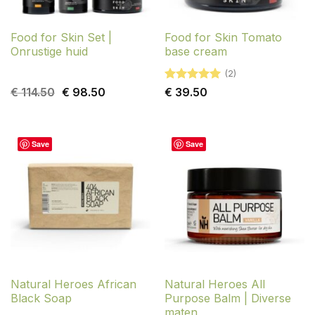
Food for Skin Set |
Food for Skin Tomato
Onrustige huid
base cream
(2)
Oorspronkelijke
Huidige
Gewaardeerd
€
114.50
€
98.50
€
39.50
prijs
prijs
5
uit 5
was:
is:
€ 114.50.
€ 98.50.
Save
Save
Natural Heroes African
Natural Heroes All
Black Soap
Purpose Balm | Diverse
maten