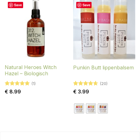
Save
Save
Natural Heroes Witch
Punkin Butt lippenbalsem
Hazel – Biologisch
(1)
(20)
Gewaardeerd
Gewaardeerd
€
8.99
€
3.99
5
uit 5
4.65
uit 5