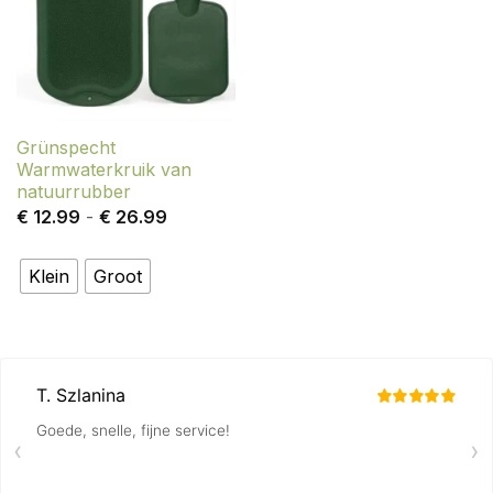
Grünspecht
Warmwaterkruik van
natuurrubber
Prijsklasse:
€
12.99
-
€
26.99
€ 12.99
tot
€ 26.99
Klein
Groot