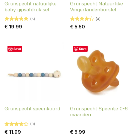
Grünspecht natuurlijke
Grünspecht Natuurlijke
baby gipsafdruk set
Vingertandenborstel
(5)
(4)
Gewaardeerd
Gewaardeerd
€
19.99
€
5.50
5
uit 5
4.25
uit 5
Save
Save
Grünspecht Speentje 0-6
Grünspecht speenkoord
maanden
(3)
Gewaardeerd
€
11.99
€
5.99