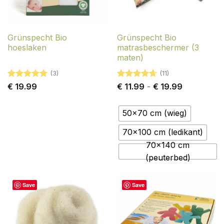
Grünspecht Bio
Grünspecht Bio
hoeslaken
matrasbeschermer (3
maten)
(3)
(11)
Gewaardeerd
Gewaardeerd
Prijsklasse:
€
19.99
€
11.99
-
€
19.99
5
uit 5
4.64
uit 5
€ 11.99
tot
€ 19.99
50x70 cm (wieg)
70x100 cm (ledikant)
70x140 cm
(peuterbed)
Save
Save