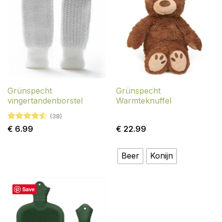
Grünspecht
Grünspecht
vingertandenborstel
Warmteknuffel
(38)
Gewaardeerd
€
6.99
€
22.99
4.55
uit 5
Beer
Konijn
Save