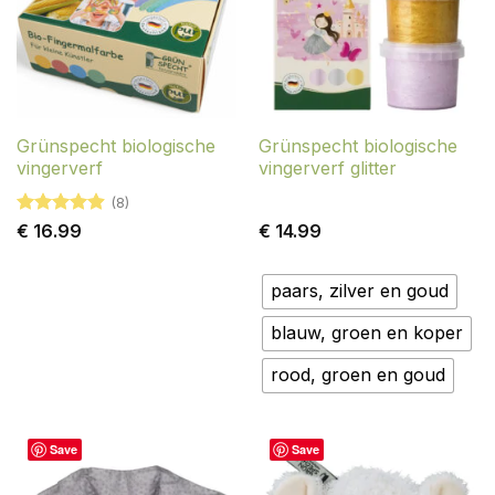
Grünspecht biologische
Grünspecht biologische
vingerverf
vingerverf glitter
(8)
Gewaardeerd
€
16.99
€
14.99
4.88
uit 5
paars, zilver en goud
blauw, groen en koper
rood, groen en goud
Save
Save