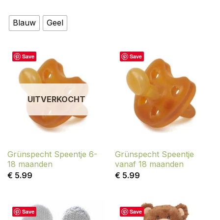
4.33
uit 5
Blauw
Geel
Save
Save
UITVERKOCHT
Grünspecht Speentje 6-
Grünspecht Speentje
18 maanden
vanaf 18 maanden
€
5.99
€
5.99
Save
Save