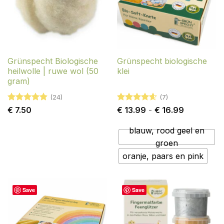
Grünspecht Biologische
Grünspecht biologische
heilwolle | ruwe wol (50
klei
gram)
(24)
(7)
Gewaardeerd
Gewaardeerd
Prijsklasse
€
7.50
€
13.99
-
€
16.99
4.88
uit 5
4.57
uit 5
€ 13.99
tot
blauw, rood geel en
€ 16.99
groen
oranje, paars en pink
Save
Save