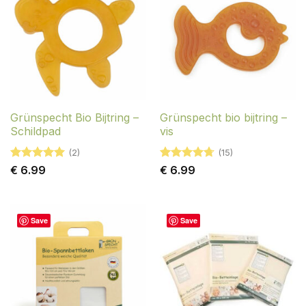
Grünspecht Bio Bijtring –
Grünspecht bio bijtring –
Schildpad
vis
(2)
(15)
Gewaardeerd
Gewaardeerd
€
6.99
€
6.99
5
uit 5
4.73
uit 5
Save
Save