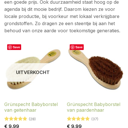
een goede prijs. Ook duurzaamheid staat hoog op de
agenda bij dit mooie bedrijf. Daarom kiezen ze voor
locale productie, bij voorkeur met lokaal verkrijgbare
grondstoffen. Zo dragen ze een steentje bij aan het
behoud van onze aarde voor toekomstige generaties.
Save
Save
UITVERKOCHT
Grünspecht Babyborstel
Grünspecht Babyborstel
van geitenhaar
van paardenhaar
(28)
(37)
Gewaardeerd
Gewaardeerd
€
9.99
€
9.99