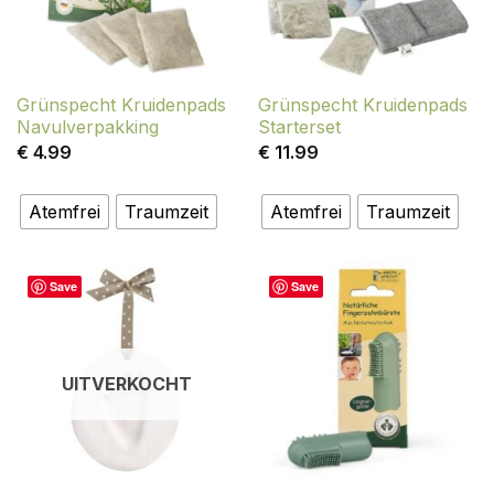
Grünspecht Kruidenpads
Grünspecht Kruidenpads
Navulverpakking
Starterset
€
4.99
€
11.99
Atemfrei
Traumzeit
Atemfrei
Traumzeit
Save
Save
UITVERKOCHT