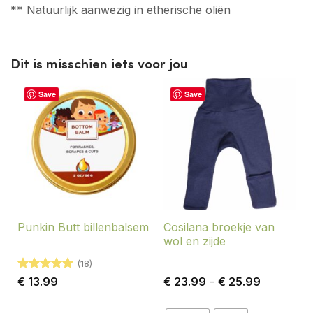
** Natuurlijk aanwezig in etherische oliën
Dit is misschien iets voor jou
Save
Save
Cosilana broekje van
Punkin Butt billenbalsem
wol en zijde
(18)
Gewaardeerd
Prijsklasse
€
13.99
€
23.99
-
€
25.99
5
uit 5
€ 23.99
tot