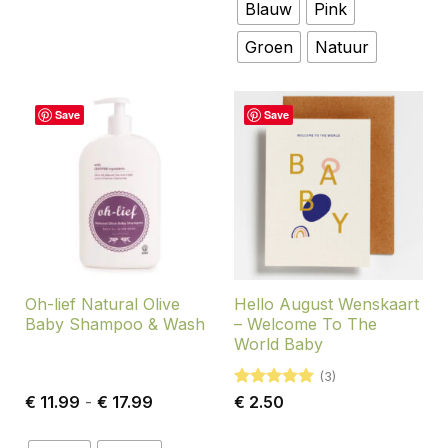
€ 25.99
Blauw
Pink
Groen
Natuur
Save
Save
Oh-lief Natural Olive
Hello August Wenskaart
Baby Shampoo & Wash
– Welcome To The
World Baby
(3)
Prijsklasse:
Gewaardeerd
€
11.99
-
€
17.99
€
2.50
€ 11.99
5
uit 5
tot