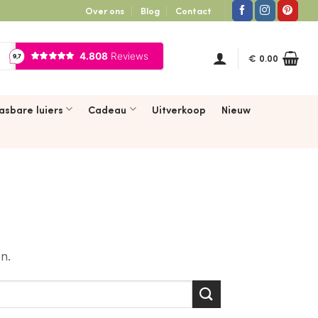
Over ons
Blog
Contact
€
0.00
asbare luiers
Cadeau
Uitverkoop
Nieuw
n.