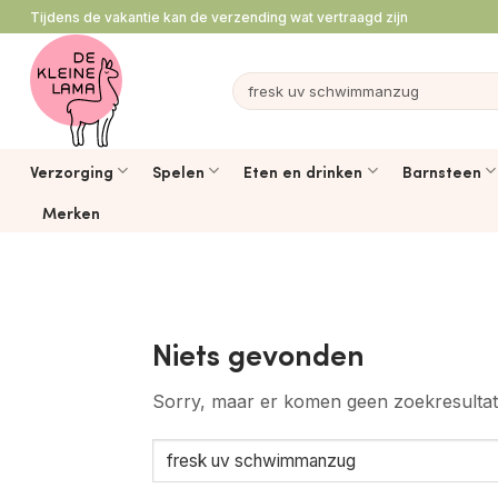
Ga
Tijdens de vakantie kan de verzending wat vertraagd zijn
naar
inhoud
Zoeken
naar:
Verzorging
Spelen
Eten en drinken
Barnsteen
Merken
Niets gevonden
Sorry, maar er komen geen zoekresulta