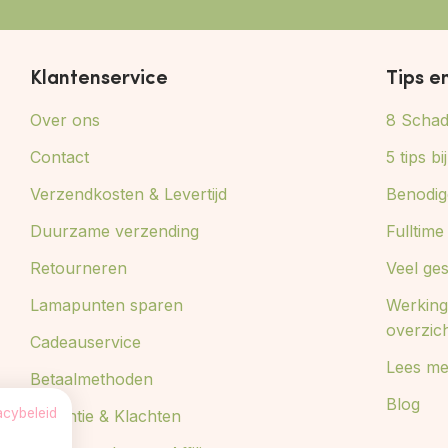
Klantenservice
Tips e
Over ons
8 Schade
Contact
5 tips b
Verzendkosten & Levertijd
Benodig
Duurzame verzending
Fulltim
Retourneren
Veel ge
Lamapunten sparen
Werking
overzic
Cadeauservice
Lees me
Betaalmethoden
Blog
acybeleid
Garantie & Klachten