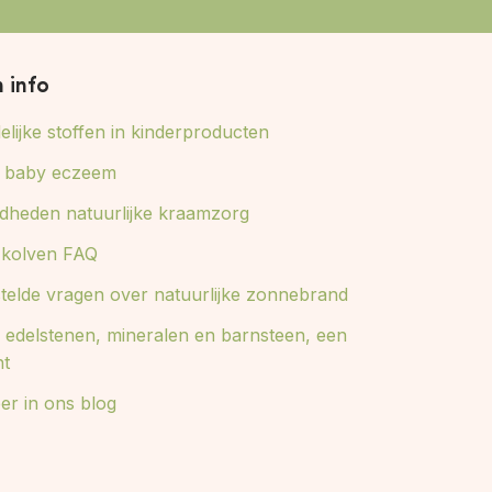
n info
lijke stoffen in kinderproducten
ij baby eczeem
dheden natuurlijke kraamzorg
e kolven FAQ
stelde vragen over natuurlijke zonnebrand
 edelstenen, mineralen en barnsteen, een
ht
er in ons blog