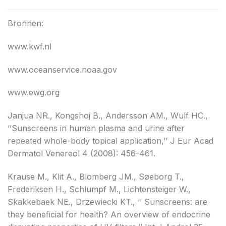
Bronnen:
www.kwf.nl
www.oceanservice.noaa.gov
www.ewg.org
Janjua NR., Kongshoj B., Andersson AM., Wulf HC.,
‘’Sunscreens in human plasma and urine after
repeated whole-body topical application,’’ J Eur Acad
Dermatol Venereol 4 (2008): 456-461.
Krause M., Klit A., Blomberg JM., Søeborg T.,
Frederiksen H., Schlumpf M., Lichtensteiger W.,
Skakkebaek NE., Drzewiecki KT., ‘’ Sunscreens: are
they beneficial for health? An overview of endocrine