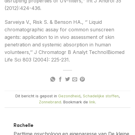
disrupting properties of UV-filters,’’ Int J Androl 35
(2012):424-436.
Sarveiya V., Risk S. & Benson HA., ‘’ Liquid
chromatographic assay for common sunscreen
agents: application to in vivo assessment of skin
penetration and systemic absorption in human
volunteers,’’ J Chromatogr B Analyt TechnolBiomed
Life Sci 803 (2004): 225-231.
Dit bericht is gepost in
Gezondheid
,
Schadelijke stoffen
,
Zonnebrand
. Bookmark de
link
.
Rachelle
Parttime psycholoog en eigenaresse van De kleine