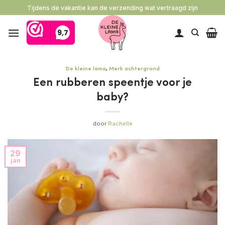
Ga
Tijdens de vakantie kan de verzending wat vertraagd zijn
naar
inhoud
De kleine lama
,
Merk achtergrond
Een rubberen speentje voor je
baby?
door
Rachelle
29
jan