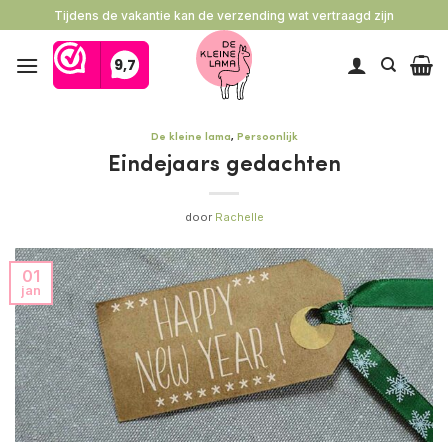
Ga
Tijdens de vakantie kan de verzending wat vertraagd zijn
naar
inhoud
De kleine lama
,
Persoonlijk
Eindejaars gedachten
door
Rachelle
01
jan