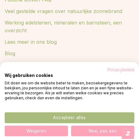
Veel gestelde vragen over natuurlijke zonnebrand
Werking edelstenen, mineralen en barnsteen, een
overzicht
Lees meer in ons blog
Blog
Privacybeleid
Wij gebruiken cookies
© 2026 -
Privacy policy
plant een boom
Dit doen we om de website beter te maken, bezoekergegevens te
bekijken, jou persoonlijke inhoud te laten zien en je een fijne website-
ervaring te bezorgen. Als je wilt weten welke cookies we precies
gebruiken, check dan even de instellingen.
Accepteer alles
De waardering van www.dekleinelama.nl bij
WebwinkelKeur Reviews
is 9.7/10 gebaseerd op 4808
Weigeren
Nee, pas aan
reviews.