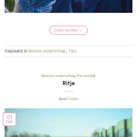
Lees verder
→
Geplaatst in
Bewust ouderschap
,
Tips
Bewust ouderschap
,
Persoonlijk
Ritje
door
Folker
01
feb