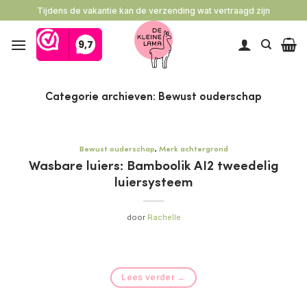
Ga
Tijdens de vakantie kan de verzending wat vertraagd zijn
naar
inhoud
Categorie archieven:
Bewust ouderschap
Bewust ouderschap
,
Merk achtergrond
Wasbare luiers: Bamboolik AI2 tweedelig
luiersysteem
door
Rachelle
Lees verder
→