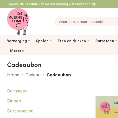
Ga
Tijdens de vakantie kan de verzending wat vertraagd zijn
naar
inhoud
Zoeken
naar:
Verzorging
Spelen
Eten en drinken
Barnsteen
Merken
Cadeaubon
Home
/
Cadeau
/
Cadeaubon
Barnsteen
Binnen
Borstvoeding