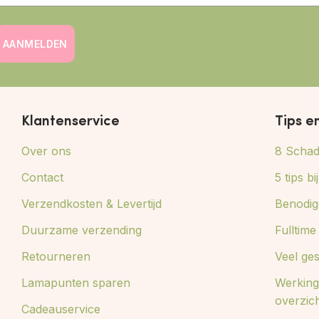
AANMELDEN
Klantenservice
Tips e
Over ons
8 Schade
Contact
5 tips b
Verzendkosten & Levertijd
Benodig
Duurzame verzending
Fulltim
Retourneren
Veel ge
Lamapunten sparen
Werking
overzic
Cadeauservice