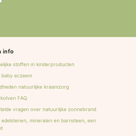
n info
lijke stoffen in kinderproducten
ij baby eczeem
dheden natuurlijke kraamzorg
e kolven FAQ
stelde vragen over natuurlijke zonnebrand
 edelstenen, mineralen en barnsteen, een
ht