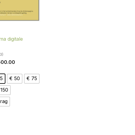
ma digitale
3)
Prijsklasse:
00.00
€ 5.00
tot
€ 500.00
25
€ 50
€ 75
 150
rag