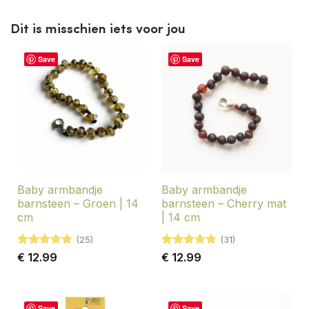
Dit is misschien iets voor jou
Save
Save
Baby armbandje
Baby armbandje
barnsteen – Groen | 14
barnsteen – Cherry mat
cm
| 14 cm
(25)
(31)
Gewaardeerd
Gewaardeerd
€
12.99
€
12.99
4.76
uit 5
4.77
uit 5
Save
Save