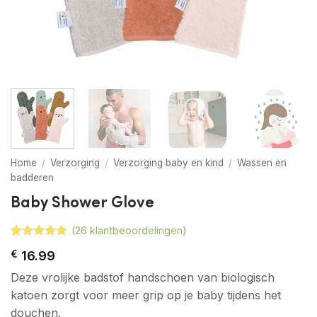
Home
/
Verzorging
/
Verzorging baby en kind
/
Wassen en
badderen
Baby Shower Glove
(
26
klantbeoordelingen)
Gewaardeerd
26
€
16.99
4.88
op 5
gebaseerd
Deze vrolijke badstof handschoen van biologisch
op
klant
waarderingen
katoen zorgt voor meer grip op je baby tijdens het
douchen.