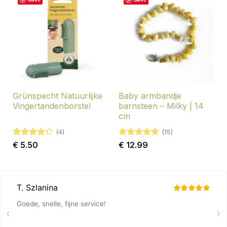
Grünspecht Natuurlijke
Baby armbandje
Vingertandenborstel
barnsteen – Milky | 14
cm
(4)
(15)
Gewaardeerd
Gewaardeerd
€
5.50
€
12.99
4.25
uit 5
4.87
uit 5