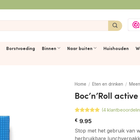
Borstvoeding
Binnen
Naar buiten
Huishouden
W
Home
/
Eten en drinken
/
Meen
Boc’n’Roll active
(
4
klantbeoordeli
Gewaardeerd
4
€
9.95
5
op 5
gebaseerd
Stop met het gebruik van 
op
klant
waarderingen
herbruikbare lunchverpakkin