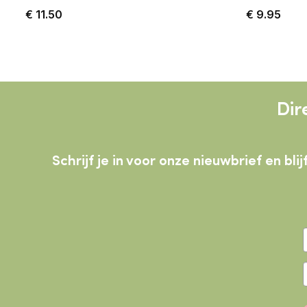
€
11.50
€
9.95
Dir
Schrijf je in voor onze nieuwbrief en b