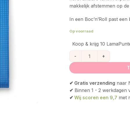
makkelijk afstemmen op de i
In een Boc’n’Roll past ee
Op voorraad
Koop & krijg 10 LamaPunt
Boc'n'Roll active Blue aantal
T
✔ Gratis verzending
naar N
✔
Binnen 1 - 2 werkdagen 
✔
Wij scoren een 9,7
met r