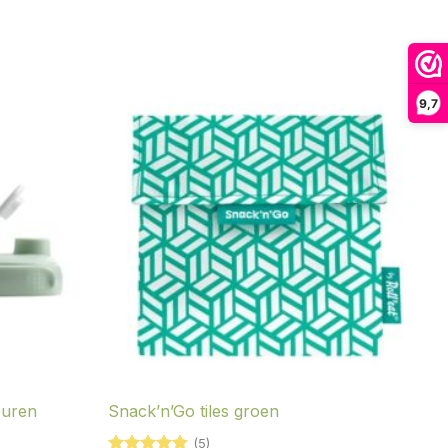
9,7
euren
Snack’n’Go tiles groen
(5)