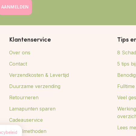
AANMELDEN
Klantenservice
Tips e
Over ons
8 Schade
Contact
5 tips b
Verzendkosten & Levertijd
Benodig
Duurzame verzending
Fulltim
Retourneren
Veel ge
Lamapunten sparen
Werking
overzic
Cadeauservice
Lees me
Betaalmethoden
acybeleid