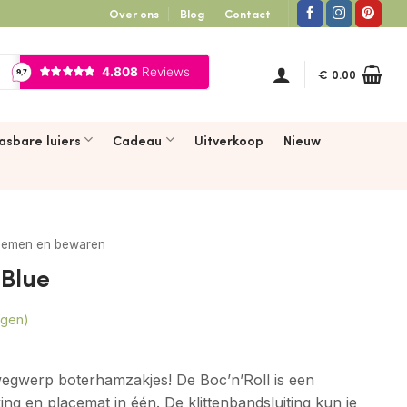
Over ons
Blog
Contact
€
0.00
asbare luiers
Cadeau
Uitverkoop
Nieuw
emen en bewaren
 Blue
ngen)
wegwerp boterhamzakjes! De Boc’n’Roll is een
g en placemat in één. De klittenbandsluiting kun je