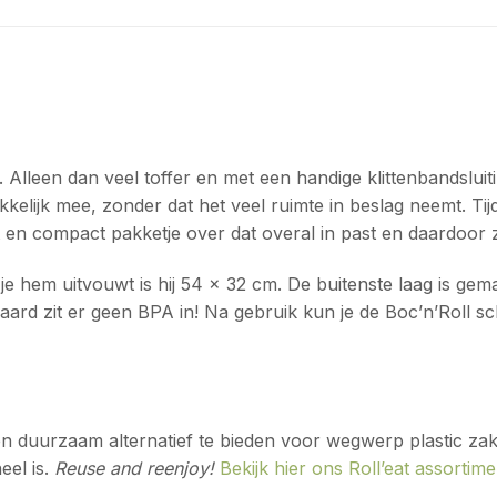
 Alleen dan veel toffer en met een handige klittenbandsluit
akkelijk mee, zonder dat het veel ruimte in beslag neemt. 
wicht en compact pakketje over dat overal in past en daardo
s je hem uitvouwt is hij 54 x 32 cm. De buitenste laag is g
aard zit er geen BPA in! Na gebruik kun je de Boc’n’Roll s
een duurzaam alternatief te bieden voor wegwerp plastic zak
eel is.
Reuse and reenjoy!
Bekijk hier ons Roll’eat assortime