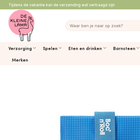
Ga
Tijdens de vakantie kan de verzending wat vertraagd zijn
naar
inhoud
Zoeken
naar:
Verzorging
Spelen
Eten en drinken
Barnsteen
Merken