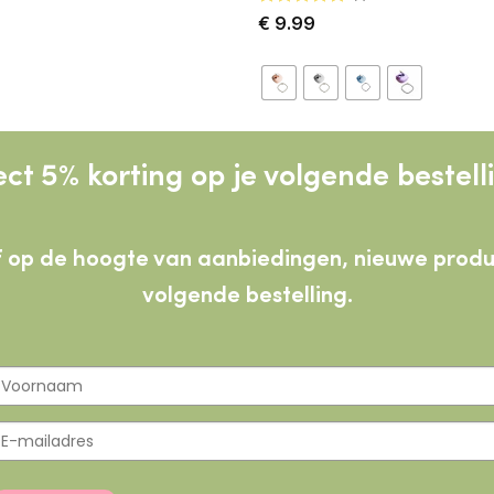
Gewaardeerd
€
9.99
5
uit 5
ect 5% korting op je volgende bestell
lijf op de hoogte van aanbiedingen, nieuwe pro
volgende bestelling.