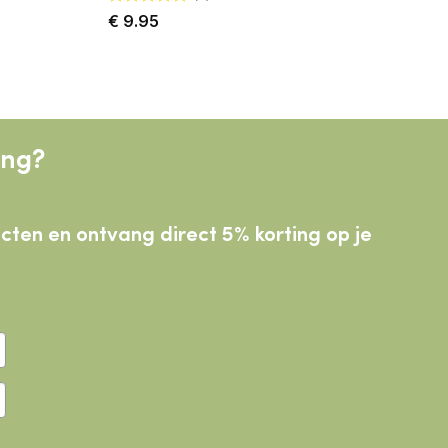
Gewaardeerd
€
9.95
4.8
uit 5
ing?
ducten
en ontvang direct 5% korting op je