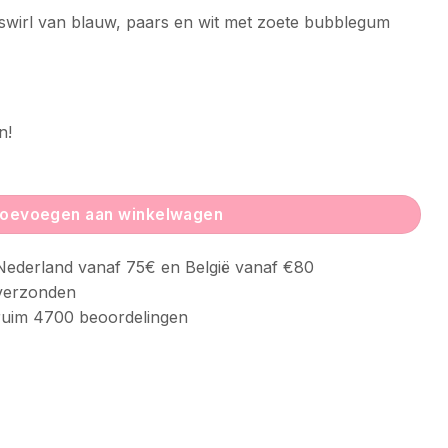
swirl van blauw, paars en wit met zoete bubblegum
n!
oevoegen aan winkelwagen
ederland vanaf 75€ en België vanaf €80
verzonden
uim 4700 beoordelingen