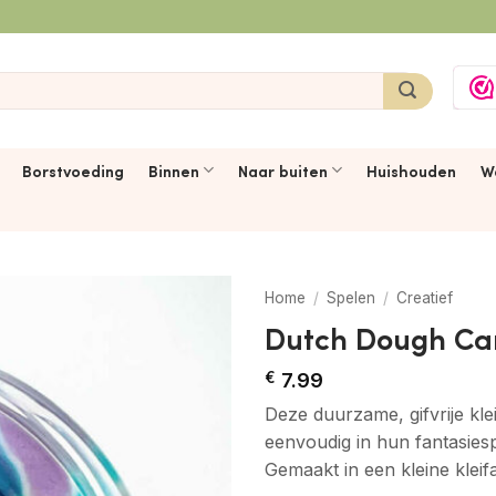
Borstvoeding
Binnen
Naar buiten
Huishouden
W
Home
/
Spelen
/
Creatief
Dutch Dough Ca
€
7.99
Deze duurzame, gifvrije kl
eenvoudig in hun fantasies
Gemaakt in een kleine klei