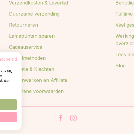
Verzendkosten & Levertijd
Benodig
Duurzame verzending
Fulltim
Retourneren
Veel ge
Lamapunten sparen
Werking
overzic
Cadeauservice
Lees me
Betaalmethoden
acybeleid
Blog
Garantie & Klachten
kijken,
te
Samenwerken en Affiliate
ck dan
Algemene voorwaarden