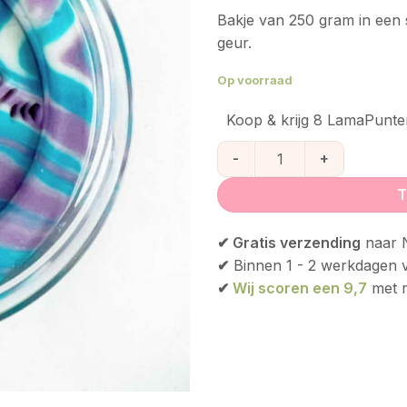
Bakje van 250 gram in een 
geur.
Op voorraad
Koop & krijg 8 LamaPunte
Dutch Dough Candy aantal
T
✔ Gratis verzending
naar N
✔
Binnen 1 - 2 werkdagen 
✔
Wij scoren een 9,7
met r