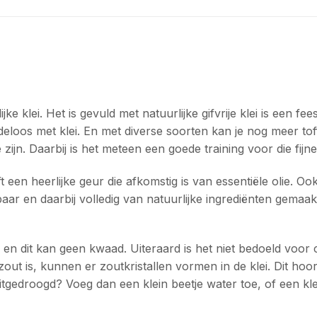
ke klei. Het is gevuld met natuurlijke gifvrije klei is een f
deloos met klei. En met diverse soorten kan je nog meer tof
ijn. Daarbij is het meteen een goede training voor die fijn
 een heerlijke geur die afkomstig is van essentiële olie. 
aar en daarbij volledig van natuurlijke ingrediënten gemaakt
j en dit kan geen kwaad. Uiteraard is het niet bedoeld voor
zout is, kunnen er zoutkristallen vormen in de klei. Dit h
uitgedroogd? Voeg dan een klein beetje water toe, of een kl