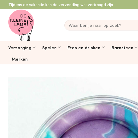
Ga
Tijdens de vakantie kan de verzending wat vertraagd zijn
naar
inhoud
Zoeken
naar:
Verzorging
Spelen
Eten en drinken
Barnsteen
Merken