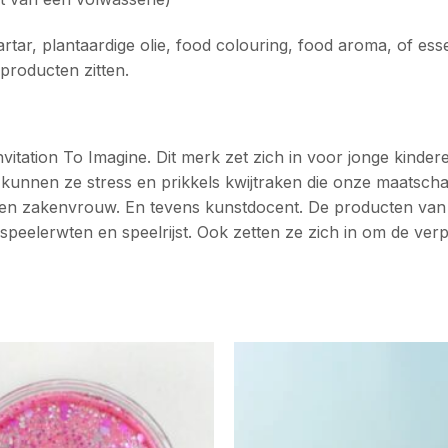
r, plantaardige olie, food colouring, food aroma, of esse
producten zitten.
tation To Imagine. Dit merk zet zich in voor jonge kinderen
 kunnen ze stress en prikkels kwijtraken die onze maatscha
a en zakenvrouw. En tevens kunstdocent. De producten van I
i, speelerwten en speelrijst. Ook zetten ze zich in om de 