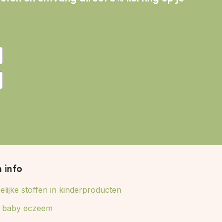
n info
lijke stoffen in kinderproducten
ij baby eczeem