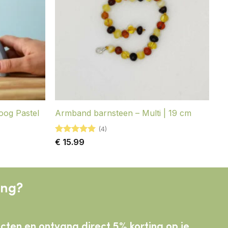
og Pastel
Armband barnsteen – Multi | 19 cm
(4)
Gewaardeerd
€
15.99
5
uit 5
ing?
ducten
en ontvang direct 5% korting op je