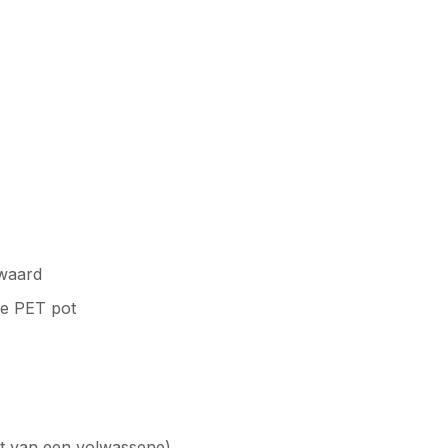
ewaard
re PET pot
cht van een volwassene)