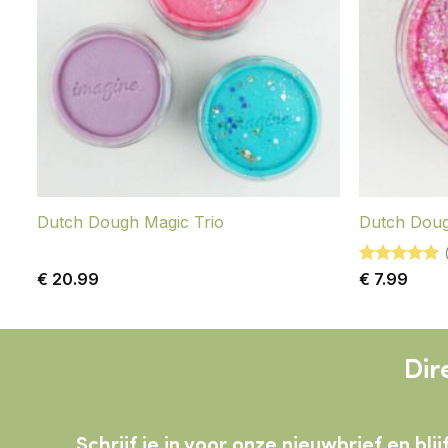
Dutch Dough Magic Trio
Dutch Doug
Gewaardeerd
€
20.99
€
7.99
5
uit 5
Dir
Schrijf je in voor onze nieuwbrief en b