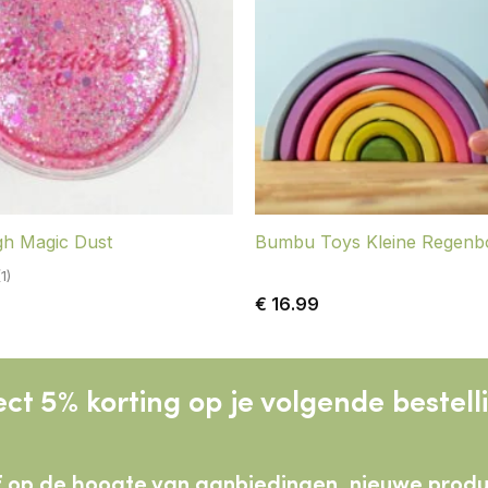
h Magic Dust
Bumbu Toys Kleine Regenbo
(1)
€
16.99
ect 5% korting op je volgende bestell
lijf op de hoogte van aanbiedingen, nieuwe pro