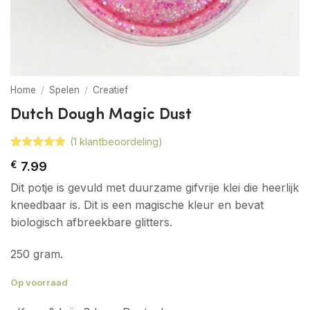
Home
/
Spelen
/
Creatief
Dutch Dough Magic Dust
(
1
klantbeoordeling)
Gewaardeerd
1
€
7.99
5
op 5
gebaseerd
Dit potje is gevuld met duurzame gifvrije klei die heerlijk
op
klant
waardering
kneedbaar is. Dit is een magische kleur en bevat
biologisch afbreekbare glitters.
250 gram.
Op voorraad