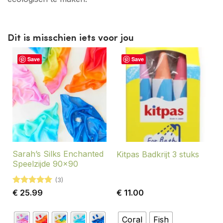
Dit is misschien iets voor jou
Save
Save
Sarah’s Silks Enchanted
Kitpas Badkrijt 3 stuks
Speelzijde 90×90
(3)
Gewaardeerd
€
25.99
€
11.00
5
uit 5
Coral
Fish