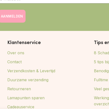
AANMELDEN
Klantenservice
Tips e
Over ons
8 Schade
Contact
5 tips b
Verzendkosten & Levertijd
Benodig
Duurzame verzending
Fulltim
Retourneren
Veel ge
Lamapunten sparen
Werking
overzic
Cadeauservice