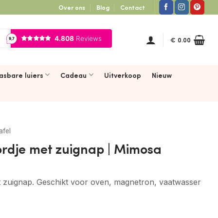
Over ons
Blog
Contact
€
0.00
asbare luiers
Cadeau
Uitverkoop
Nieuw
afel
ordje met zuignap | Mimosa
e
t zuignap. Geschikt voor oven, magnetron, vaatwasser