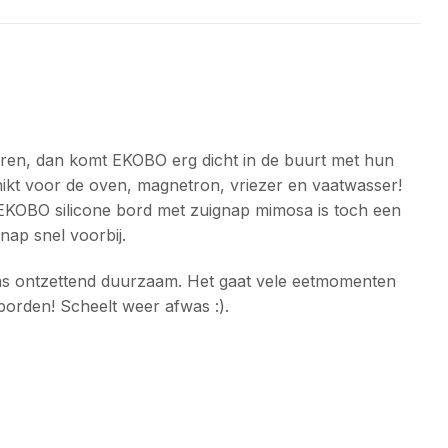
eren, dan komt EKOBO erg dicht in de buurt met hun
hikt voor de oven, magnetron, vriezer en vaatwasser!
e EKOBO silicone bord met zuignap mimosa is toch een
nap snel voorbij.
eens ontzettend duurzaam. Het gaat vele eetmomenten
orden! Scheelt weer afwas :).