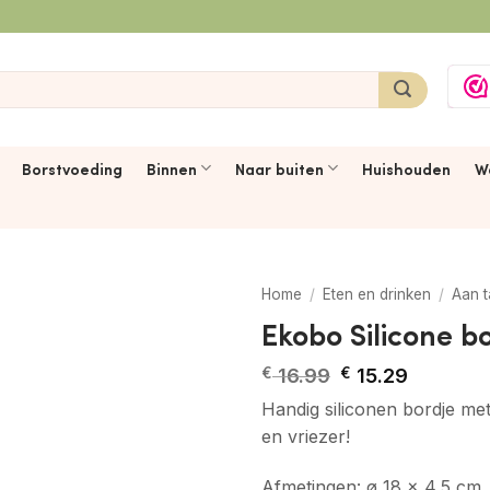
Borstvoeding
Binnen
Naar buiten
Huishouden
W
Home
/
Eten en drinken
/
Aan t
Ekobo Silicone b
Oorspronkelijk
Huidige
€
16.99
€
15.29
prijs
prijs
Handig siliconen bordje me
was:
is:
€ 16.99.
€ 15.29.
en vriezer!
Afmetingen: ø 18 x 4,5 cm