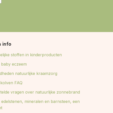
n info
lijke stoffen in kinderproducten
ij baby eczeem
dheden natuurlijke kraamzorg
e kolven FAQ
stelde vragen over natuurlijke zonnebrand
 edelstenen, mineralen en barnsteen, een
ht