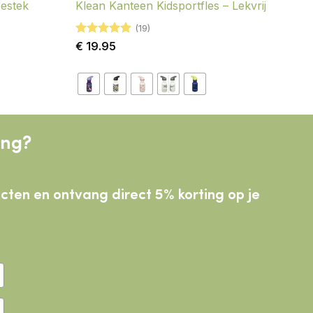
bestek
Klean Kanteen Kidsportfles – Lekvrij
(19)
Gewaardeerd
€
19.95
4.89
uit 5
ing?
ducten
en ontvang direct 5% korting op je