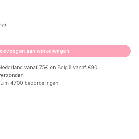
en!
uignap | Mimosa aantal
oevoegen aan winkelwagen
ederland vanaf 75€ en België vanaf €80
verzonden
uim 4700 beoordelingen