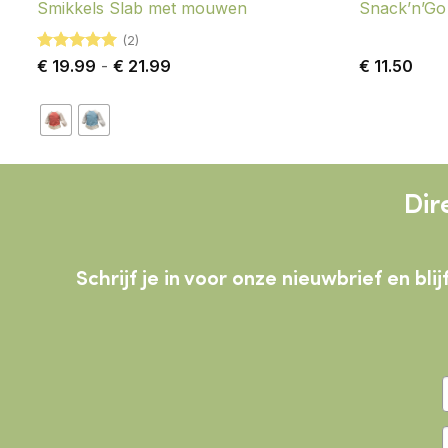
Smikkels Slab met mouwen
Snack’n’Go 
(2)
Gewaardeerd
Prijsklasse:
€
19.99
-
€
21.99
€
11.50
5
uit 5
€ 19.99
tot
€ 21.99
Dir
Schrijf je in voor onze nieuwbrief en b