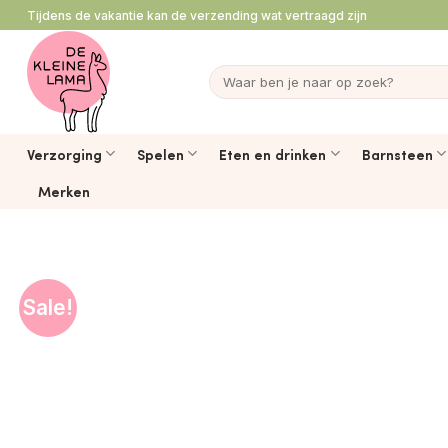
Ga
Tijdens de vakantie kan de verzending wat vertraagd zijn
naar
inhoud
Zoeken
naar:
Verzorging
Spelen
Eten en drinken
Barnsteen
Merken
Sale!