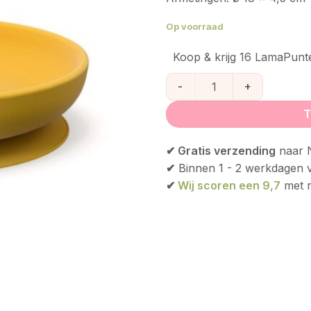
Op voorraad
Koop & krijg 16 LamaPunt
Ekobo Silicone bordje met z
T
✔ Gratis verzending
naar N
✔
Binnen 1 - 2 werkdagen 
✔
Wij scoren een 9,7
met r