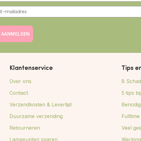
AANMELDEN
Klantenservice
Tips e
Over ons
8 Schade
Contact
5 tips b
Verzendkosten & Levertijd
Benodig
Duurzame verzending
Fulltim
Retourneren
Veel ge
Lamapunten sparen
Werking