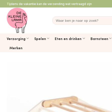
Ga
Tijdens de vakantie kan de verzending wat vertraagd zijn
naar
inhoud
Zoeken
naar:
Verzorging
Spelen
Eten en drinken
Barnsteen
Merken