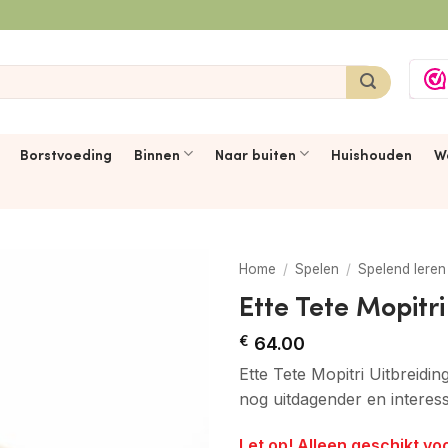
Borstvoeding
Binnen
Naar buiten
Huishouden
W
Home
/
Spelen
/
Spelend leren
Ette Tete Mopitr
€
64.00
Ette Tete Mopitri Uitbreidi
nog uitdagender en interess
Let op! Alleen geschikt vo