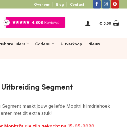
Over ons
Blog
Contact
€
0.00
asbare luiers
Cadeau
Uitverkoop
Nieuw
i Uitbreiding Segment
ng Segment maakt jouw geliefde Mopitri klimdriehoek
anter met dit extra stuk!
or Mopitri’s die zijn gekocht na 15-05-2020