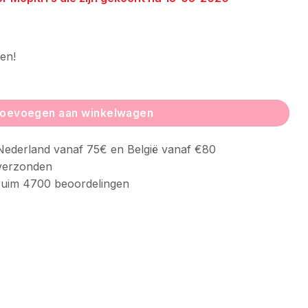
en!
g Segment aantal
oevoegen aan winkelwagen
ederland vanaf 75€ en België vanaf €80
verzonden
uim 4700 beoordelingen