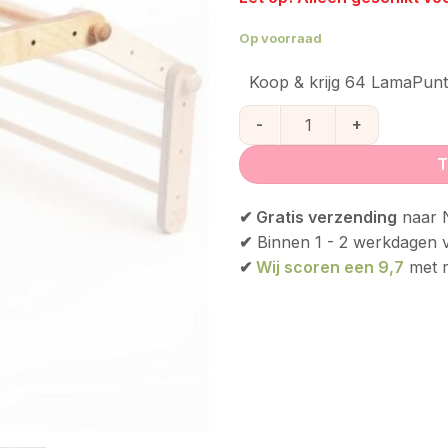
Op voorraad
Koop & krijg 64 LamaPunt
Ette Tete Mopitri Uitbreidin
T
✔ Gratis verzending
naar N
✔
Binnen 1 - 2 werkdagen 
✔
Wij scoren een 9,7
met r