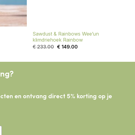
Sawdust & Rainbows Wee’un
klimdriehoek Rainbow
Oorspronkelijke
Huidige
€
233.00
€
149.00
prijs
prijs
was:
is:
€ 233.00.
€ 149.00.
ing?
ducten
en ontvang direct 5% korting op je