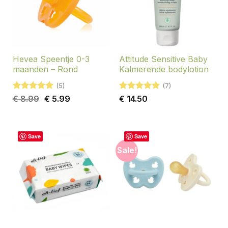
Hevea Speentje 0-3
Attitude Sensitive Baby
maanden – Rond
Kalmerende bodylotion
(5)
(7)
Gewaardeerd
Oorspronkelijke
Huidige
Gewaardeerd
€
8.99
€
5.99
€
14.50
5
uit 5
prijs
prijs
5
uit 5
was:
is:
€ 8.99.
€ 5.99.
Save
Save
Sale!