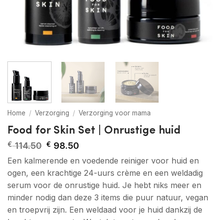
Home
/
Verzorging
/
Verzorging voor mama
Food for Skin Set | Onrustige huid
Oorspronkelijke
Huidige
€
114.50
€
98.50
prijs
prijs
Een kalmerende en voedende reiniger voor huid en
was:
is:
€ 114.50.
€ 98.50.
ogen, een krachtige 24-uurs crème en een weldadig
serum voor de onrustige huid. Je hebt niks meer en
minder nodig dan deze 3 items die puur natuur, vegan
en troepvrij zijn. Een weldaad voor je huid dankzij de