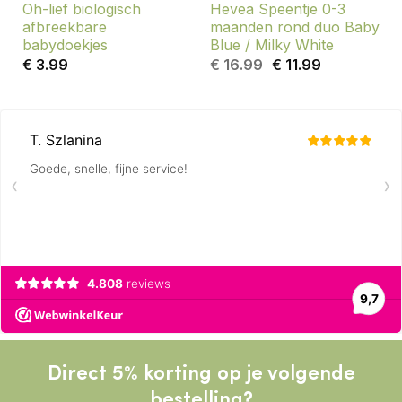
Oh-lief biologisch
Hevea Speentje 0-3
afbreekbare
maanden rond duo Baby
babydoekjes
Blue / Milky White
Oorspronkelijke
Huidige
€
3.99
€
16.99
€
11.99
prijs
prijs
was:
is:
€ 16.99.
€ 11.99.
Direct 5% korting op je volgende
bestelling?