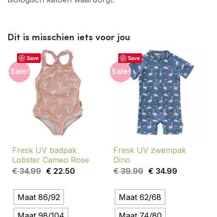
Dit is misschien iets voor jou
Save
Save
Sale!
Sale!
Fresk UV badpak
Fresk UV zwempak
Lobster Cameo Rose
Dino
Oorspronkelijke
Huidige
Oorspronkelijke
Huidige
€
34.99
€
22.50
€
39.99
€
34.99
prijs
prijs
prijs
prijs
was:
is:
was:
is:
€ 34.99.
€ 22.50.
€ 39.99.
€ 34.99.
Maat 86/92
Maat 62/68
Maat 98/104
Maat 74/80