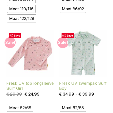
Maat 110/116
Maat 86/92
Maat 122/128
Save
Save
Sale!
Sale!
Fresk UV top longsleeve
Fresk UV zwempak Surf
Surf Girl
Boy
Oorspronkelijke
Huidige
Prijsklasse
€
29.99
€
24.99
€
34.99
-
€
39.99
prijs
prijs
€ 34.99
was:
is:
tot
€ 29.99.
€ 24.99.
€ 39.99
Maat 62/68
Maat 62/68