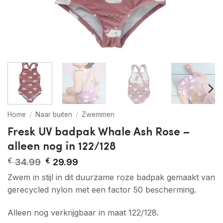
Home
/
Naar buiten
/
Zwemmen
Fresk UV badpak Whale Ash Rose –
alleen nog in 122/128
Oorspronkelijke
Huidige
€
34.99
€
29.99
prijs
prijs
Zwem in stijl in dit duurzame roze badpak gemaakt van
was:
is:
€ 34.99.
€ 29.99.
gerecycled nylon met een factor 50 bescherming.
Alleen nog verkrijgbaar in maat 122/128.