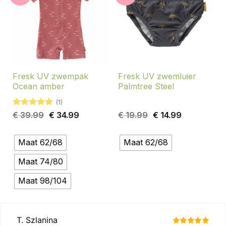
Fresk UV zwempak
Fresk UV zwemluier
Ocean amber
Palmtree Steel
(1)
Gewaardeerd
Oorspronkelijke
Huidige
Oorspronkelijke
Huidige
€
39.99
€
34.99
€
19.99
€
14.99
5
uit 5
prijs
prijs
prijs
prijs
was:
is:
was:
is:
€ 39.99.
€ 34.99.
€ 19.99.
€ 14.99.
Maat 62/68
Maat 62/68
Maat 74/80
Maat 98/104