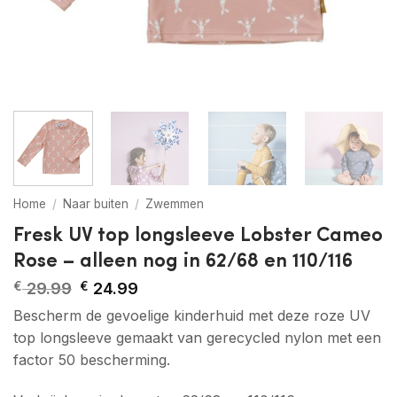
Home
/
Naar buiten
/
Zwemmen
Fresk UV top longsleeve Lobster Cameo
Rose – alleen nog in 62/68 en 110/116
Oorspronkelijke
Huidige
€
29.99
€
24.99
prijs
prijs
Bescherm de gevoelige kinderhuid met deze roze UV
was:
is:
€ 29.99.
€ 24.99.
top longsleeve gemaakt van gerecycled nylon met een
factor 50 bescherming.