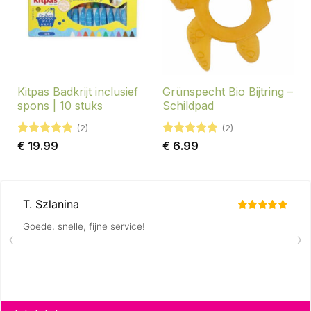
Kitpas Badkrijt inclusief
Grünspecht Bio Bijtring –
spons | 10 stuks
Schildpad
(2)
(2)
Gewaardeerd
Gewaardeerd
€
19.99
€
6.99
5
uit 5
5
uit 5