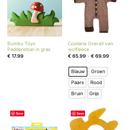
Bumbu Toys
Cosilana Overall van
Paddenstoel in gras
wolfleece
Prijsklass
€
17.99
€
65.99
-
€
69.99
€ 65.99
tot
€ 69.99
Blauw
Groen
Paars
Rood
Bruin
Grijs
Save
Save