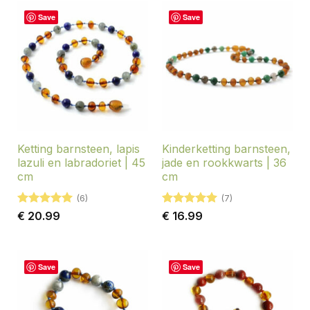
Save
Save
Ketting barnsteen, lapis
Kinderketting barnsteen,
lazuli en labradoriet | 45
jade en rookkwarts | 36
cm
cm
(6)
(7)
Gewaardeerd
Gewaardeerd
€
20.99
€
16.99
5
uit 5
5
uit 5
Save
Save