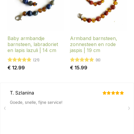
Baby armbandje
Armband barnsteen,
barnsteen, labradoriet
zonnesteen en rode
en lapis lazuli | 14 cm
jaspis | 19 cm
(21)
(6)
Gewaardeerd
Gewaardeerd
€
12.99
€
15.99
4.86
uit 5
5
uit 5