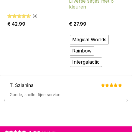
Diverse setjes met 6
kleuren
(4)
Gewaardeerd
€
42.99
€
27.99
4.5
uit 5
Magical Worlds
Rainbow
Intergalactic