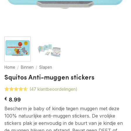
Home
/
Binnen
/
Slapen
Squitos Anti-muggen stickers
(
47
klantbeoordelingen)
Gewaardeerd
47
€
8.99
4.6
op 5
gebaseerd
Bescherm je baby of kindje tegen muggen met deze
op
klant
waarderingen
100% natuurlijke anti-muggen stickers. De vrolijke
stickers plak je eenvoudig in de buurt van je kindje en
de muggen blijven op afstand. Bevat geen DEET of