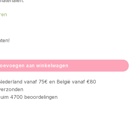
aterialen.
uren
ten!
rmint Green Rib aantal
oevoegen aan winkelwagen
ederland vanaf 75€ en België vanaf €80
verzonden
uim 4700 beoordelingen