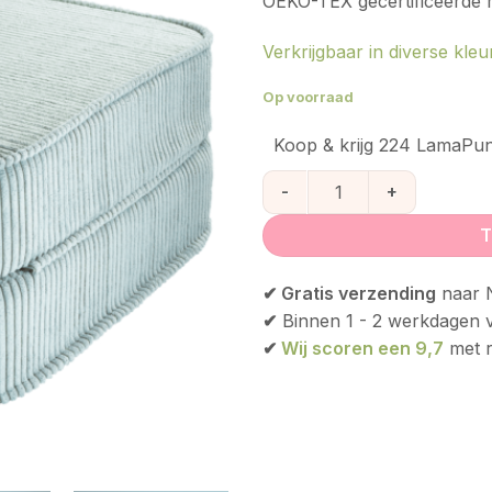
OEKO-TEX gecertificeerde m
Verkrijgbaar in diverse kle
Op voorraad
Koop & krijg 224 LamaPun
Wigiwama Flip Stoel - Peppe
T
✔ Gratis verzending
naar N
✔
Binnen 1 - 2 werkdagen 
✔
Wij scoren een 9,7
met r