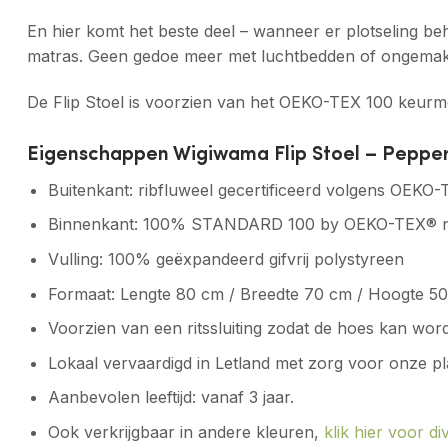
En hier komt het beste deel – wanneer er plotseling be
matras. Geen gedoe meer met luchtbedden of ongemakkel
De Flip Stoel is voorzien van het OEKO-TEX 100 keurmer
Eigenschappen Wigiwama Flip Stoel – Peppe
Buitenkant: ribfluweel gecertificeerd volgens OEKO
Binnenkant: 100% STANDARD 100 by OEKO-TEX® ni
Vulling: 100% geëxpandeerd gifvrij polystyreen
Formaat: Lengte 80 cm / Breedte 70 cm / Hoogte 5
Voorzien van een ritssluiting zodat de hoes kan wo
Lokaal vervaardigd in Letland met zorg voor onze pl
Aanbevolen leeftijd: vanaf 3 jaar.
Ook verkrijgbaar in andere kleuren,
klik hier voor d