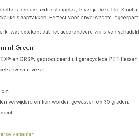
hoefte is aan een extra slaapplek, tover je deze Flip Stoe
ijke slaapzakken! Perfect voor onverwachte logeerpartijt
k, wat betekent dat het gegarandeerd vrij is van schadelijk
rmint Green
-TEX® en GRS®, geproduceerd uit gerecyclede PET-flessen.
et-geweven vezel
0 cm
rden verwijderd en kan worden gewassen op 30 graden.
aneet.
iverse varianten