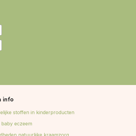
n info
lijke stoffen in kinderproducten
ij baby eczeem
dheden natuurlijke kraamzorg