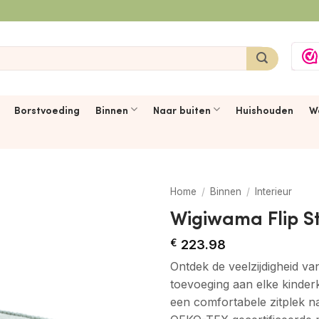
Borstvoeding
Binnen
Naar buiten
Huishouden
W
Home
/
Binnen
/
Interieur
Wigiwama Flip S
€
223.98
Ontdek de veelzijdigheid va
toevoeging aan elke kinder
een comfortabele zitplek na