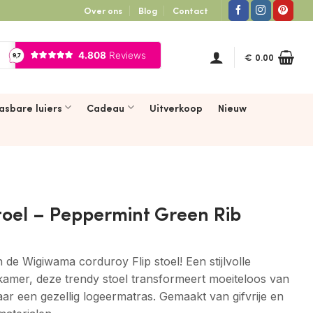
Over ons
Blog
Contact
€
0.00
asbare luiers
Cadeau
Uitverkoop
Nieuw
toel – Peppermint Green Rib
n de Wigiwama corduroy Flip stoel! Een stijlvolle
kamer, deze trendy stoel transformeert moeiteloos van
ar een gezellig logeermatras. Gemaakt van gifvrije en