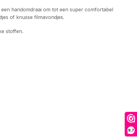
l in een handomdraai om tot een super comfortabel
jes of knusse filmavondjes.
e stoffen.
9,7