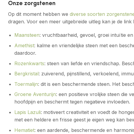
Onze zorgstenen
Op dit moment hebben we
diverse soorten zorgensten
dragen. Voor een meer uitgebreide uitleg kan je de link
Maansteen
: vruchtbaarheid, gevoel, groei intuïtie en 
Amethist
: kalme en vriendelijke steen met een besc
daardoor.
Rozenkwarts
: steen van liefde en vriendschap. Bes
Bergkristal
: zuiverend, pijnstillend, verkoelend, im
Toermalijn
: dit is een beschermende steen. Het bes
Groene Aventurijn
: een positieve vrolijke steen die 
hoofdpijn en beschermt tegen negatieve invloeden.
Lapis Lazuli
: motiveert creativiteit en voedt de honge
met een heldere en frisse geest je eigen weg kan be
Hematiet
: een aardende, beschermende en harmoniser