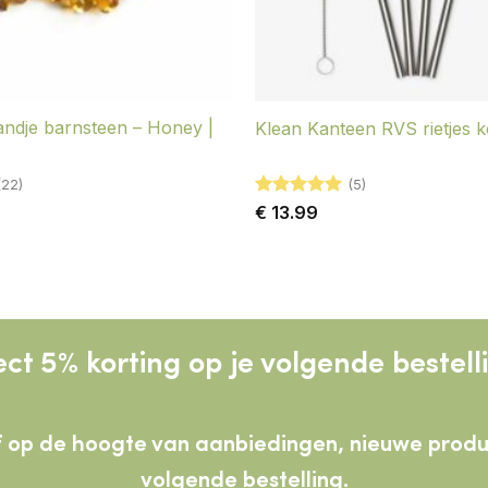
ndje barnsteen – Honey |
Klean Kanteen RVS rietjes k
(22)
(5)
Gewaardeerd
€
13.99
5
uit 5
ect 5% korting op je volgende bestell
lijf op de hoogte van aanbiedingen, nieuwe pro
volgende bestelling.