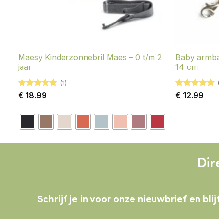
Maesy Kinderzonnebril Maes – 0 t/m 2
Baby armba
jaar
14 cm
(1)
Gewaardeerd
Gewaardeerd
€
18.99
€
12.99
5
uit 5
4.68
uit 5
Dir
Schrijf je in voor onze nieuwbrief en b