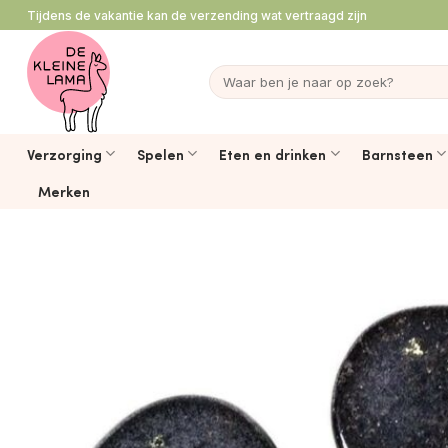
Ga
Tijdens de vakantie kan de verzending wat vertraagd zijn
naar
inhoud
Zoeken
naar:
Verzorging
Spelen
Eten en drinken
Barnsteen
Merken