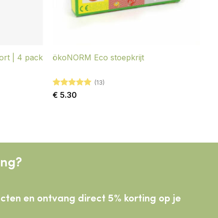
ort | 4 pack
ökoNORM Eco stoepkrijt
(13)
Gewaardeerd
€
5.30
5
uit 5
ing?
ducten
en ontvang direct 5% korting op je