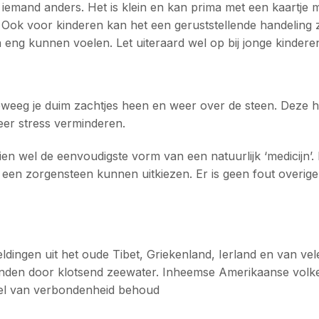
 iemand anders. Het is klein en kan prima met een kaartje 
Ook voor kinderen kan het een geruststellende handeling zij
ng kunnen voelen. Let uiteraard wel op bij jonge kinderen
weeg je duim zachtjes heen en weer over de steen. Deze h
eer stress verminderen.
ien wel de eenvoudigste vorm van een natuurlijk ‘medicijn’
n zorgensteen kunnen uitkiezen. Er is geen fout overigens,
ldingen uit het oude Tibet, Griekenland, Ierland en van ve
stonden door klotsend zeewater. Inheemse Amerikaanse vo
oel van verbondenheid behoud