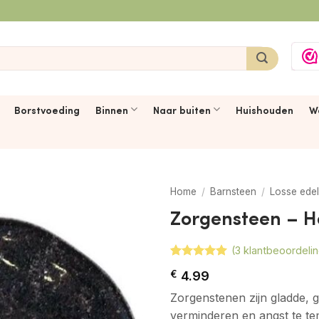
Borstvoeding
Binnen
Naar buiten
Huishouden
W
Home
/
Barnsteen
/
Losse ede
Zorgensteen – H
(
3
klantbeoordeli
Gewaardeerd
3
€
4.99
5
op 5
gebaseerd
Zorgenstenen zijn gladde, g
op
klant
waarderingen
verminderen en angst te t