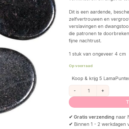
Dit is een aardende, besch
zelfvertrouwen en vergroot 
verslavingen en dwangstoor
die patronen te doorbreken
fijne nachtrust.
1 stuk van ongeveer 4 cm
Op voorraad
Koop & krijg 5 LamaPunte
Zorgensteen - Hematiet aant
T
✔ Gratis verzending
naar N
✔
Binnen 1 - 2 werkdagen 