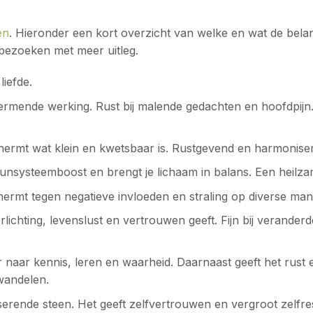
en
. Hieronder een kort overzicht van welke en wat de belan
 bezoeken met meer uitleg.
liefde.
hermende werking. Rust bij malende gedachten en hoofdpijn
chermt wat klein en kwetsbaar is. Rustgevend en harmoniser
muunsysteemboost en brengt je lichaam in balans. Een heilza
chermt tegen negatieve invloeden en straling op diverse m
verlichting, levenslust en vertrouwen geeft. Fijn bij verander
r naar kennis, leren en waarheid. Daarnaast geeft het rust e
wandelen.
ende steen. Het geeft zelfvertrouwen en vergroot zelfresp