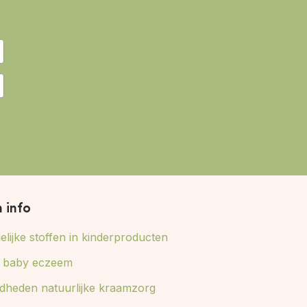
n info
lijke stoffen in kinderproducten
ij baby eczeem
dheden natuurlijke kraamzorg