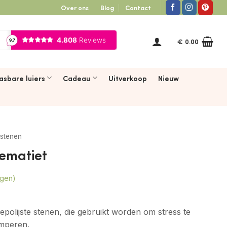
Over ons
Blog
Contact
€
0.00
asbare luiers
Cadeau
Uitverkoop
Nieuw
lstenen
ematiet
ngen)
epolijste stenen, die gebruikt worden om stress te
emperen.