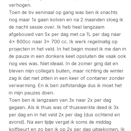
verhogen.
Toen de bv eenmaal op gang was ben ik snachts
nog maar 1x gaan kolven en na 2 maanden sloeg ik
de nacht sessie over. Ik heb heel langzaam
afgebouwd van 5x per dag met ca 1L per dag naar
4x 800cc naar 3x 700 cc. Ik werk regelmatig op
projecten in het veld. In het begin moest ik me dan in
de pauze in een donkere keet opsluiten die vaak ook
nog vies was. Niet ideaal. In de zomer ging dat en
bleven mijn collega’s buiten, maar richting de winter
zag ik dat niet zitten in een keer of container zonder
verwarming. En ik ben zelfstandige dus ik moet het
in mijn pauzes doen.
Toen ben ik langzaam van 3x naar 2x per dag
gegaan. Als ik thuis was of thuiswerkte deed ik 3x
per dag en in het veld 2x per dag (dus ochtend en
avond). Na een tijdje vergat ik soms de middag
kolfbeurt en zo ben ik op 2x per dag uitgekomen. Ik