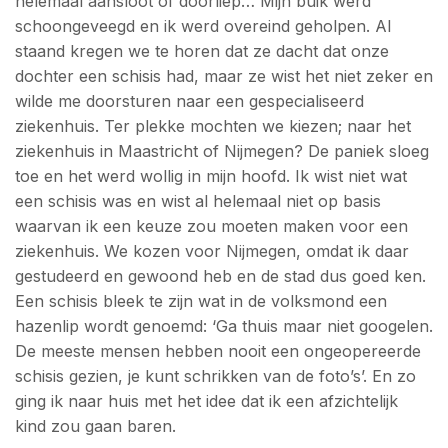
helemaal aansloot of doorliep… Mijn buik werd
schoongeveegd en ik werd overeind geholpen. Al
staand kregen we te horen dat ze dacht dat onze
dochter een schisis had, maar ze wist het niet zeker en
wilde me doorsturen naar een gespecialiseerd
ziekenhuis. Ter plekke mochten we kiezen; naar het
ziekenhuis in Maastricht of Nijmegen? De paniek sloeg
toe en het werd wollig in mijn hoofd. Ik wist niet wat
een schisis was en wist al helemaal niet op basis
waarvan ik een keuze zou moeten maken voor een
ziekenhuis. We kozen voor Nijmegen, omdat ik daar
gestudeerd en gewoond heb en de stad dus goed ken.
Een schisis bleek te zijn wat in de volksmond een
hazenlip wordt genoemd: ‘Ga thuis maar niet googelen.
De meeste mensen hebben nooit een ongeopereerde
schisis gezien, je kunt schrikken van de foto’s’. En zo
ging ik naar huis met het idee dat ik een afzichtelijk
kind zou gaan baren.