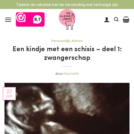
Ga
Tijdens de vakantie kan de verzending wat vertraagd zijn
naar
inhoud
Persoonlijk
,
Schisis
Een kindje met een schisis – deel 1:
zwangerschap
door
Rachelle
27
jun