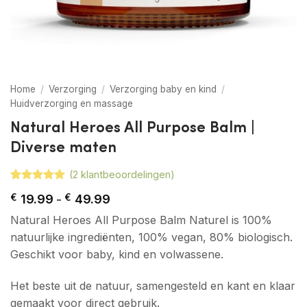
Home
/
Verzorging
/
Verzorging baby en kind
/
Huidverzorging en massage
Natural Heroes All Purpose Balm |
Diverse maten
(
2
klantbeoordelingen)
Gewaardeerd
2
Prijsklasse:
€
19.99
-
€
49.99
5
op 5
€ 19.99
gebaseerd
Natural Heroes All Purpose Balm Naturel is 100%
tot
op
klant
€ 49.99
waarderingen
natuurlijke ingrediënten, 100% vegan, 80% biologisch.
Geschikt voor baby, kind en volwassene.
Het beste uit de natuur, samengesteld en kant en klaar
gemaakt voor direct gebruik.