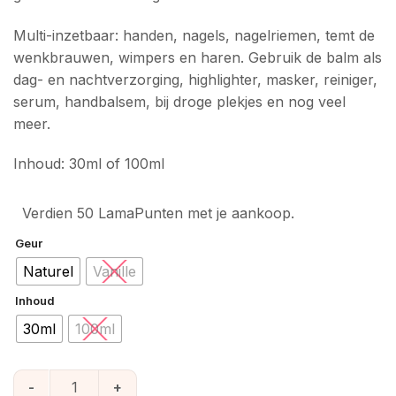
Multi-inzetbaar: handen, nagels, nagelriemen, temt de
wenkbrauwen, wimpers en haren. Gebruik de balm als
dag- en nachtverzorging, highlighter, masker, reiniger,
serum, handbalsem, bij droge plekjes en nog veel
meer.
Inhoud: 30ml of 100ml
Verdien 50 LamaPunten met je aankoop.
Geur
Naturel
Vanille
Inhoud
30ml
100ml
Natural Heroes All Purpose Balm | Diverse maten aantal