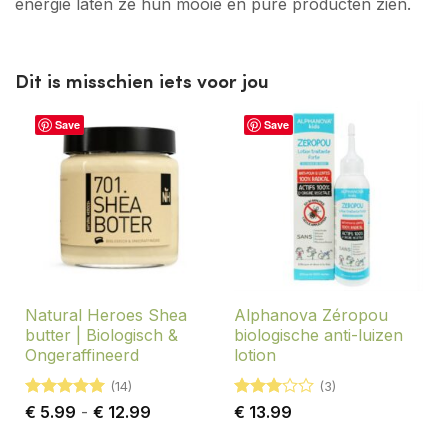
energie laten ze hun mooie en pure producten zien.
Dit is misschien iets voor jou
Save
Save
Natural Heroes Shea
Alphanova Zéropou
butter | Biologisch &
biologische anti-luizen
Ongeraffineerd
lotion
(14)
(3)
Gewaardeerd
Prijsklasse:
Gewaardeerd
€
5.99
-
€
12.99
€
13.99
4.93
uit 5
€ 5.99
3
uit 5
tot