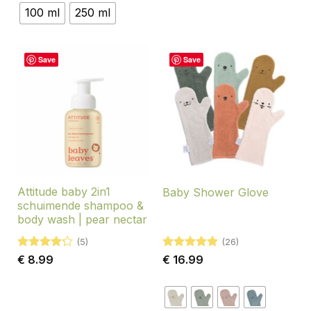
€ 12.99
100 ml
250 ml
Save
Save
Attitude baby 2in1
Baby Shower Glove
schuimende shampoo &
body wash | pear nectar
(5)
(26)
Gewaardeerd
Gewaardeerd
€
8.99
€
16.99
4.2
uit 5
4.88
uit 5