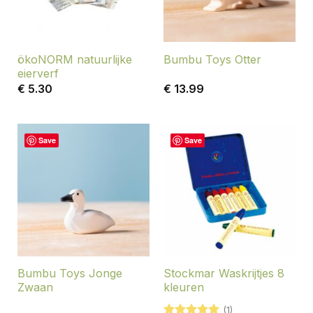
ökoNORM natuurlijke
Bumbu Toys Otter
eierverf
€
5.30
€
13.99
Save
Save
Bumbu Toys Jonge
Stockmar Waskrijtjes 8
Zwaan
kleuren
(1)