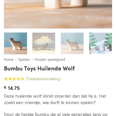
Home
/
Spelen
/
Houten speelgoed
Bumbu Toys Huilende Wolf
(
1
klantbeoordeling)
Gewaardeerd
1
€
14.75
5
op 5
gebaseerd
Deze huilende wolf klinkt stoerder dan dat hij is. Het
op
klant
waardering
zoekt een vriendje, wie durft te komen spelen?
Door de familie Bumbu die al vele generaties lang op