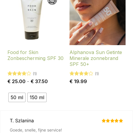
Food for Skin
Alphanova Sun Getinte
Zonbescherming SPF 30
Minerale zonnebrand
SPF 50+
(1)
(1)
Gewaardeerd
Prijsklasse:
Gewaardeerd
€
25.00
-
€
37.50
€
19.99
4
uit 5
€ 25.00
4
uit 5
tot
€ 37.50
50 ml
150 ml