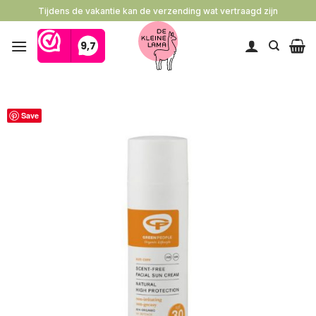
Ga
Tijdens de vakantie kan de verzending wat vertraagd zijn
naar
inhoud
Save