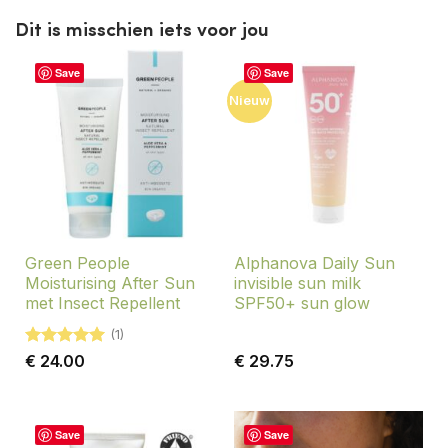
Dit is misschien iets voor jou
Save
Save
Nieuw
Green People
Alphanova Daily Sun
Moisturising After Sun
invisible sun milk
met Insect Repellent
SPF50+ sun glow
(1)
Gewaardeerd
€
24.00
€
29.75
5
uit 5
Save
Save