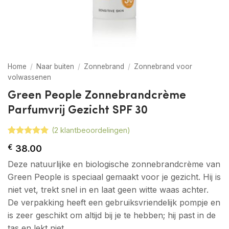
Home
/
Naar buiten
/
Zonnebrand
/
Zonnebrand voor
volwassenen
Green People Zonnebrandcrème
Parfumvrij Gezicht SPF 30
(
2
klantbeoordelingen)
Gewaardeerd
2
€
38.00
5
op 5
gebaseerd
Deze natuurlijke en biologische zonnebrandcrème van
op
klant
waarderingen
Green People is speciaal gemaakt voor je gezicht. Hij is
niet vet, trekt snel in en laat geen witte waas achter.
De verpakking heeft een gebruiksvriendelijk pompje en
is zeer geschikt om altijd bij je te hebben; hij past in de
tas en lekt niet.