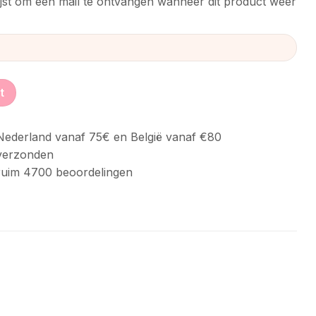
ijst om een mail te ontvangen wanneer dit product weer
t
ederland vanaf 75€ en België vanaf €80
verzonden
uim 4700 beoordelingen