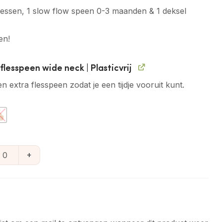
flessen, 1 slow flow speen 0-3 maanden & 1 deksel
en!
lesspeen wide neck | Plasticvrij
n extra flesspeen zodat je een tijdje vooruit kunt.
esspeen wide neck | Plasticvrij aantal