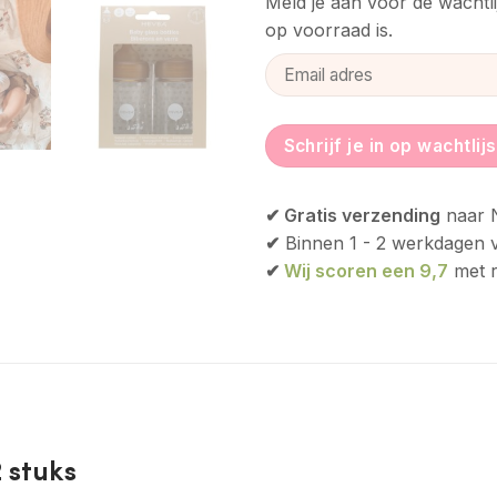
Meld je aan voor de wachtl
op voorraad is.
Enter
your
email
address
Schrijf je in op wachtlijs
to
join
✔ Gratis verzending
naar N
the
✔
Binnen 1 - 2 werkdagen 
waitlist
for
✔
Wij scoren een 9,7
met r
this
product
 stuks