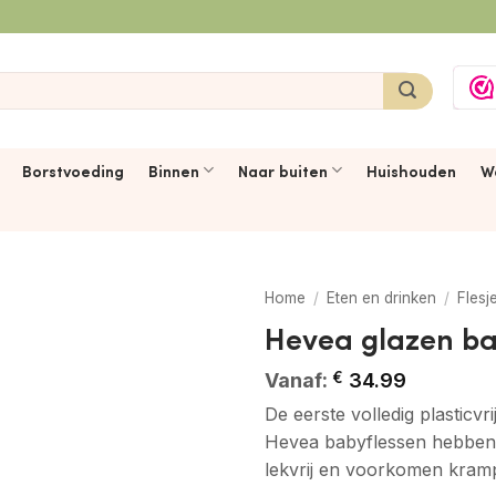
Borstvoeding
Binnen
Naar buiten
Huishouden
W
Home
/
Eten en drinken
/
Flesj
Hevea glazen bab
Vanaf:
€
34.99
De eerste volledig plasticv
Hevea babyflessen hebben s
lekvrij en voorkomen kramp