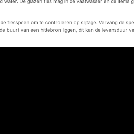
okend water. De glazen fles mag in de vaatwasser en de it
de flesspeen om te controleren op slijtage. Vervang de spee
 in de buurt van een hittebron liggen, dit kan de levensduu