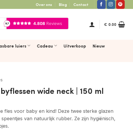
Over ons
Blog
Contact
€
0.00
asbare luiers
Cadeau
Uitverkoop
Nieuw
es
yflessen wide neck | 150 ml
rije fles voor baby en kind! Deze twee sterke glazen
peentjes van natuurlijk rubber. Ze zijn hygiënisch,
jes.