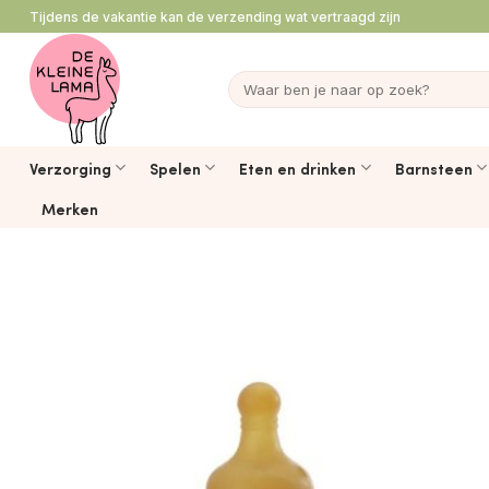
Ga
Tijdens de vakantie kan de verzending wat vertraagd zijn
naar
inhoud
Zoeken
naar:
Verzorging
Spelen
Eten en drinken
Barnsteen
Merken