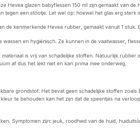
ze Hevea glazen babyflessen 150 ml zijn gemaakt van de hoog
kan tegen een stootje. Let wel op: hoewel het glas erg sterk i
an de kenmerkende Hevea rubber, gemaakt vanuit 1 stuk. Ex
te wassen en hygiënisch. Ze kunnen in de vaatwasser, fle
 materiaal is vrij van schadelijke stoffen. Natuurlijk rubber
cuüm af dus het lekt niet en kan prima mee onderweg.
ekbare grondstof. Het bevat geen schadelijke stoffen zoal
leur te behouden kan het zijn dat de speentjes na verloop v
aken. Symptomen zijn: jeuk, roodheid van de huid, huiduits