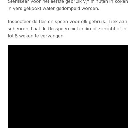
Steriliseer voor het eerste gebruik vijf minuten in k
in vers gekookt water gedompeld worden.
Inspecteer de fles en speen voor elk gebruik. Trek aan 
scheuren. Laat de flesspeen niet in direct zonlicht of
tot 8 weken te vervangen.