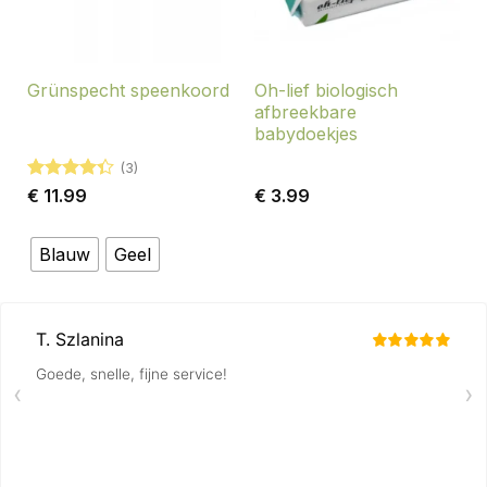
Oh-lief biologisch
Grünspecht speenkoord
afbreekbare
babydoekjes
(3)
Gewaardeerd
€
11.99
€
3.99
4.33
uit 5
Blauw
Geel