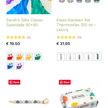
Sarah’s Silks Classic
Klean Kanteen Kid
Speelzijde 90×90
Thermosfles 355 ml –
Lekvrij
(2)
(11)
Gewaardeerd
Gewaardeerd
€
19.50
€
31.95
5
uit 5
5
uit 5
Save
Save