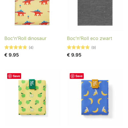
Boc’n’Roll dinosaur
Boc’n’Roll eco zwart
(4)
(9)
Gewaardeerd
Gewaardeerd
€
9.95
€
9.95
4.75
uit 5
4.78
uit 5
Save
Save