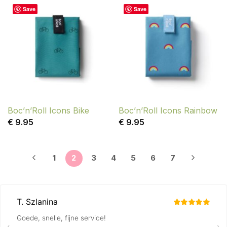
Save
Save
Boc’n’Roll Icons Bike
Boc’n’Roll Icons Rainbow
€
9.95
€
9.95
1
2
3
4
5
6
7