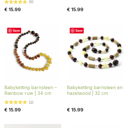
(5)
Gewaardeerd
€
15.99
€
15.99
5
uit 5
Save
Save
Babyketting barnsteen –
Babyketting barnsteen en
Rainbow ruw | 34 cm
hazelwood | 32 cm
(2)
Gewaardeerd
€
15.99
€
15.99
5
uit 5