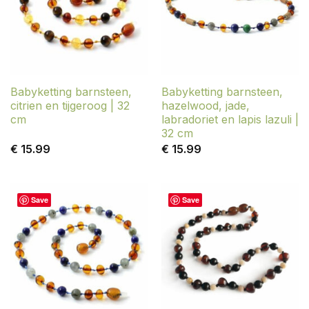
Babyketting barnsteen,
Babyketting barnsteen,
citrien en tijgeroog | 32
hazelwood, jade,
cm
labradoriet en lapis lazuli |
32 cm
€
15.99
€
15.99
Save
Save