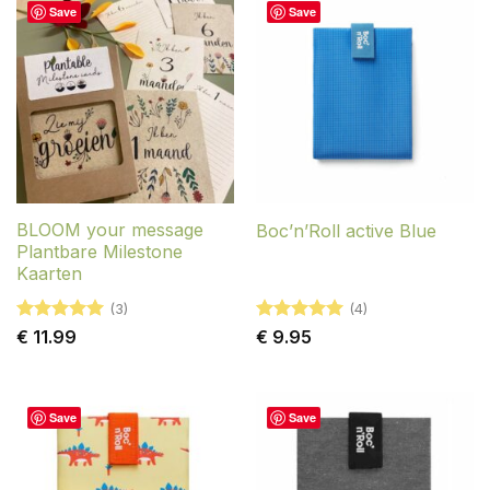
Save
Save
BLOOM your message
Boc’n’Roll active Blue
Plantbare Milestone
Kaarten
(3)
(4)
Gewaardeerd
Gewaardeerd
€
11.99
€
9.95
5
uit 5
5
uit 5
Save
Save