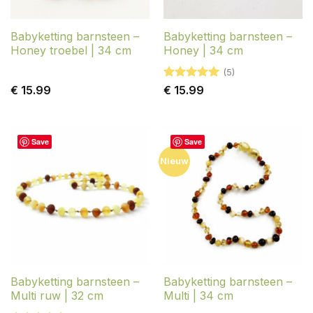
Babyketting barnsteen –
Babyketting barnsteen –
Honey troebel | 34 cm
Honey | 34 cm
(5)
Gewaardeerd
€
15.99
€
15.99
5
uit 5
Save
Save
Nieuw
Babyketting barnsteen –
Babyketting barnsteen –
Multi ruw | 32 cm
Multi | 34 cm