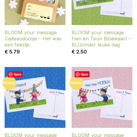
BLOOM your message
BLOOM your message
Cadeaudoosje – Het was
Fien en Teun Bloeikaart –
een feestje
BIJzonder leuke dag
€
5.79
€
2.50
Save
Save
Nieuw
Nieuw
BLOOM your message
BLOOM your message