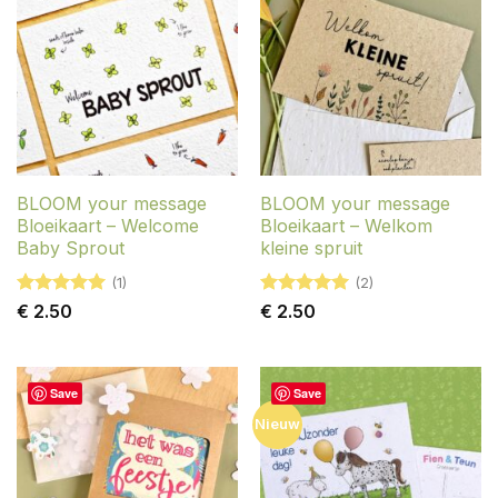
BLOOM your message
BLOOM your message
Bloeikaart – Welcome
Bloeikaart – Welkom
Baby Sprout
kleine spruit
(1)
(2)
Gewaardeerd
Gewaardeerd
€
2.50
€
2.50
5
uit 5
5
uit 5
Save
Save
Nieuw