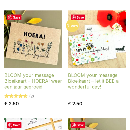
Save
Save
Nieuw
BLOOM your message
BLOOM your message
Bloeikaart – HOERA! weer
Bloeikaart – let it BEE a
een jaar gegroeid
wonderful day!
(2)
Gewaardeerd
€
2.50
€
2.50
5
uit 5
Save
Save