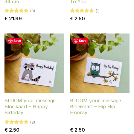
34 cm
To You
(3)
(1)
Gewaardeerd
Gewaardeerd
€
21.99
€
2.50
5
uit 5
5
uit 5
Save
Save
BLOOM your message
BLOOM your message
Bloeikaart – Happy
Bloeikaart – Hip Hip
Birthday
Hooray
(2)
Gewaardeerd
€
2.50
€
2.50
5
uit 5