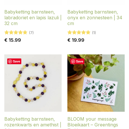
Babyketting barnsteen,
Babyketting barnsteen,
labradoriet en lapis lazuli |
onyx en zonnesteen | 34
32 cm
cm
(7)
(1)
Gewaardeerd
Gewaardeerd
€
15.99
€
19.99
5
uit 5
5
uit 5
Save
Save
Babyketting barnsteen,
BLOOM your message
rozenkwarts en amethist |
Bloeikaart – Greentings