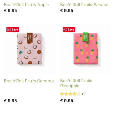
Boc’n’Roll Fruits Apple
Boc’n’Roll Fruits Banana
€
9.95
€
9.95
Save
Save
Boc’n’Roll Fruits
Boc’n’Roll Fruits Coconut
Pineapple
(1)
Gewaardeerd
€
9.95
€
9.95
4
uit 5