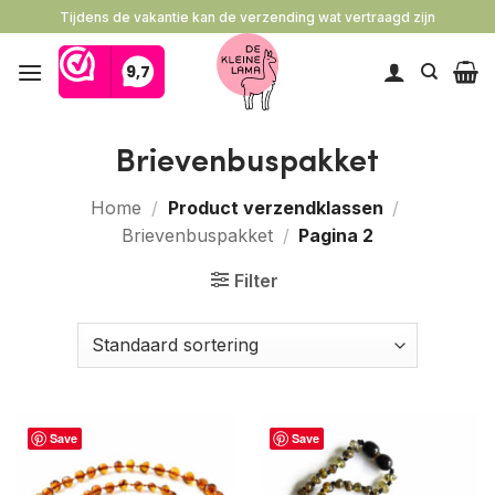
Ga
Tijdens de vakantie kan de verzending wat vertraagd zijn
naar
inhoud
Brievenbuspakket
Home
/
Product verzendklassen
/
Brievenbuspakket
/
Pagina 2
Filter
Save
Save