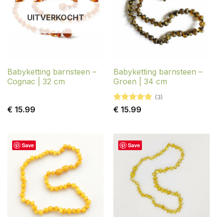
UITVERKOCHT
Babyketting barnsteen –
Babyketting barnsteen –
Cognac | 32 cm
Groen | 34 cm
(3)
Gewaardeerd
€
15.99
€
15.99
5
uit 5
Save
Save