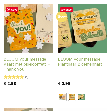
Save
Save
Nieuw
BLOOM your message
BLOOM your message
Kaart met bloeiconfetti –
Plantbaar Bloemenhart
Thank you!
(1)
Gewaardeerd
€
2.99
€
3.99
5
uit 5