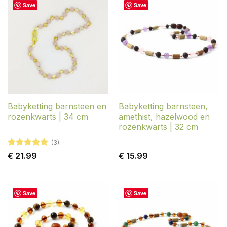
Save
Save
Babyketting barnsteen en
Babyketting barnsteen,
rozenkwarts | 34 cm
amethist, hazelwood en
rozenkwarts | 32 cm
(3)
Gewaardeerd
€
21.99
€
15.99
5
uit 5
Save
Save